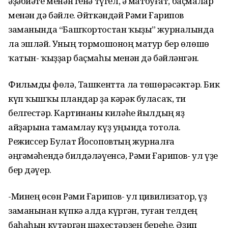
әҙәбиәте менән генә түгел, ә матбуғат, баҫмалар
менән дә бәйле. Әйткәндәй Рәми Ғарипов
заманында “Башҡортостан ҡыҙы” журналында
ла эшләй. Уның тормошоноң матур бер өлөшө
ҡатын- ҡыҙҙар баҫмаһы менән дә бәйләнгән.
Фильмды Өфөлә, Ташкентта ла төшөрәсәктәр. Бик
күп ҡышҡы пландар ҙа кәрәк буласаҡ, ти
белгестәр. Картинаны киләһе йылдың яҙ
айҙарына тамамлау күҙ уңында тотола.
Режиссер Булат Йосоповтың журналға
әңгәмәһендә билдәләүенсә, Рәми Ғарипов- ул үҙе
бер дәүер.
-Минең өсөн Рәми Ғарипов- ул цивилизатор, үҙ
заманынан күпкә алда күргән, туған телдең
баһаһын күтәргән шәхестәрҙең береһе. Әҙип