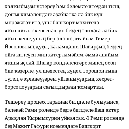
халҡыбыҙҙы үҫтереү һәм белемле итеүҙән тыш,
донъя кимәлендәге әҙәбиәткә лә бик күп
мөрәжәғәт итә, уны башҡорт мөхитенә
яҡынайта. Икенсенән, ул беҙҙең ғаиләгә лә бик
яҡын кеше, уның бер өлөшө, атайым Тимер
Йосоповтың дуҫы, ҡәләмдәше. Шағирҙың беҙҙең
өйгә килеүен мин хәтерләмәйем, әммә апайым
яҡшы иҫләй. Шағир көндәлектәре минең өсөн
бик ҡәҙерле, ул шәхестең күңел торошон ғына
түгел, ә эҙләнеүҙәрен, уйланыуҙарын, хәсрәт-
борсолоуҙарын сағылдырған ҡомартҡы.
Төшөрөү процесстарынан билдәле булыуынса,
бәләкәй Рәми ролендә беҙгә билдәле йәш актер
Арыҫлан Ҡырымсурин уйнаясаҡ. Ә Рәми ролендә
беҙ Мәжит Ғафури исемендәге Башҡорт