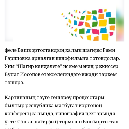
Өфөлә Башҡортостандың халыҡ шағиры Рәми
Ғариповҡа арналған кинофильмға тотондолар.
Уны “Шағир көндәлеге” исеме менән, режиссер
Булат Йосопов етәкселегендәге ижади төркөм
төшөрә.
Картинаның тәүге төшөрөү процесстары
былтыр республика матбуғат йортоноң
конференц залында, типография цехтарында
үтте. Сөнки шағирҙың тормошо Башҡортостан