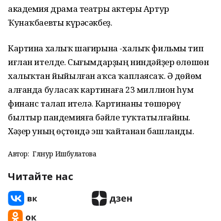
академия драма театры актеры Артур
Ҡунаҡбаевты күрәсәкбеҙ.
Картина халыҡ шағирына -халыҡ фильмы тип
иғлан ителде. Сығымдарҙың ниндәйҙер өлөшөн
халыҡтан йыйылған аҡса ҡаплаясаҡ. Ә дөйөм
алғанда буласаҡ картинаға 23 миллион һум
финанс талап ителә. Картинаны төшөрөү
былтыр пандемияға бәйле туҡтатылғайны.
Хәҙер уның өҫтөндә эш ҡайтанан башланды.
Автор:
Гөлнур Ишбулатова
Читайте нас