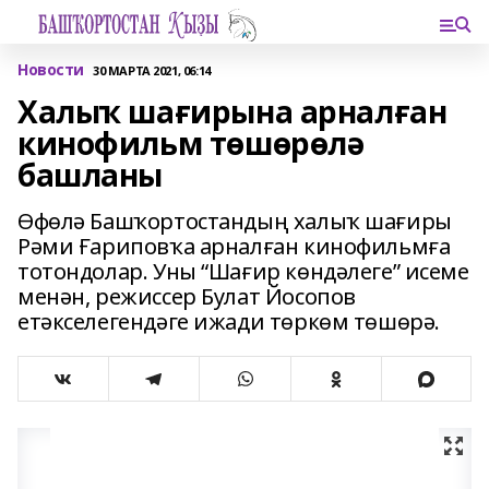
Новости
30 МАРТА 2021, 06:14
Халыҡ шағирына арналған
кинофильм төшөрөлә
башланы
Өфөлә Башҡортостандың халыҡ шағиры
Рәми Ғариповҡа арналған кинофильмға
тотондолар. Уны “Шағир көндәлеге” исеме
менән, режиссер Булат Йосопов
етәкселегендәге ижади төркөм төшөрә.