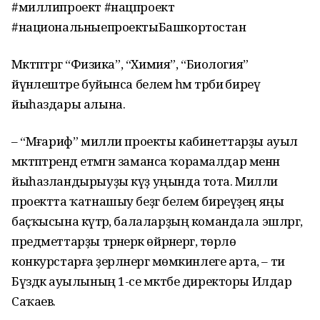
#миллипроект #нацпроект
#национальныепроектыБашкортостан
Мәктәптәргә “Физика”, “Химия”, “Биология”
йүнәлештәре буйынса белем һәм тәрбиә биреү
йыһаздары алына.
– “Мәғариф” милли проекты кабинеттарҙы ауыл
мәктәптәрендә етмәгән заманса ҡорамалдар менән
йыһазландырыуҙы күҙ уңында тота. Милли
проектта ҡатнашыу беҙгә белем биреүҙең яңы
баҫҡысына күтәрә, балаларҙың командала эшләргә,
предметтарҙы тәрәнерәк өйрәнергә, төрлө
конкурстарға әҙерләнергә мөмкинлеге арта, – ти
Бүздәк ауылының 1-се мәктәбе директоры Илдар
Саҡаев.