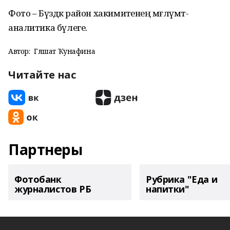
Фото – Бүздәк район хакимиәтенең мәғлүмәт-
аналитика бүлеге.
Автор:
Гөлшат Ҡунафина
Читайте нас
Партнеры
Фотобанк
Рубрика "Еда и
журналистов РБ
напитки"