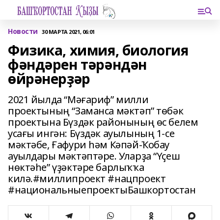
Новости
30 МАРТА 2021, 06:01
Физика, химия, биология
фәндәрен тәрәндән
өйрәнерҙәр
2021 йылда “Мәғариф” милли
проектының “Заманса мәктәп” төбәк
проектына Бүздәк районының өс белем
усағы ингән: Бүздәк ауылының 1-се
мәктәбе, Ғафури һәм Кәпәй-Ҡобау
ауылдары мәктәптәре. Уларҙа “Үҫеш
нөктәһе” үҙәктәре барлыҡҡа
килә.#миллипроект #нацпроект
#национальныепроектыБашкортостан