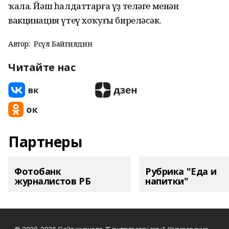
ҡала. Йәш һалдаттарға үҙ теләге менән
вакцинация үтеү хоҡуғы биреләсәк.
Автор:
Рәсүл Байгилдин
Читайте нас
Партнеры
Фотобанк
Рубрика "Еда и
журналистов РБ
напитки"