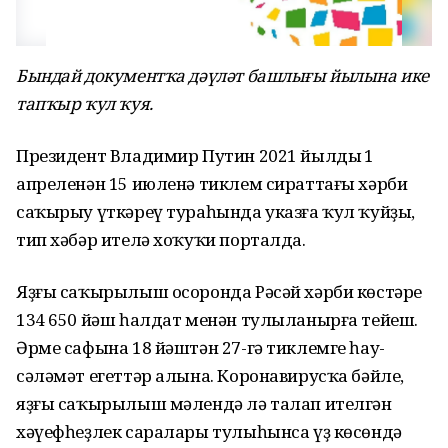
Бындай документҡа дәүләт башлығы йылына ике
тапҡыр ҡул ҡуя.
Президент Владимир Путин 2021 йылдың 1
апреленән 15 июленә тиклем сираттағы хәрби
саҡырыу үткәреү тураһында указға ҡул ҡуйҙы,
тип хәбәр ителә хоҡуҡи порталда.
Яҙғы саҡырылыш осоронда Рәсәй хәрби көстәре
134 650 йәш һалдат менән тулыланырға тейеш.
Әрме сафына 18 йәштән 27-гә тиклемге һау-
сәләмәт егеттәр алына. Коронавирусҡа бәйле,
яҙғы саҡырылыш мәлендә лә талап ителгән
хәүефһеҙлек саралары тулыһынса үҙ көсөндә