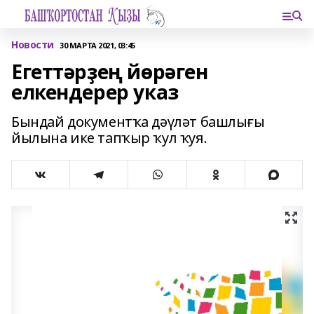
Новости
30 МАРТА 2021, 03:45
Егеттәрҙең йөрәген
елкендерер указ
Бындай документҡа дәүләт башлығы
йылына ике тапҡыр ҡул ҡуя.