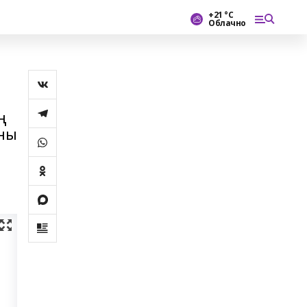
+21 °С
Облачно
ң
ыны