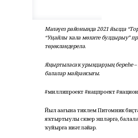
Мәләүез районында 2021 йылда “То
“Уңайлы ҡала мөхите булдырыу” п
төҙөкләндерелә.
Яңыртыласаҡ урындарҙың береһе –
балалар майҙансығы.
#миллипроект #нацпроект #нацио
Йыл аҙағына тиклем Питомник биҫт
яҡтыртыулы сквер эшләргә, балалар
ҡуйырға ниәтләйҙәр.