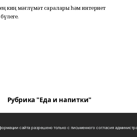
ең киң мәғлүмәт саралары һәм интернет
бүлеге.
Рубрика "Еда и напитки"
нформации сайта разрешено только с письменного согласия администра