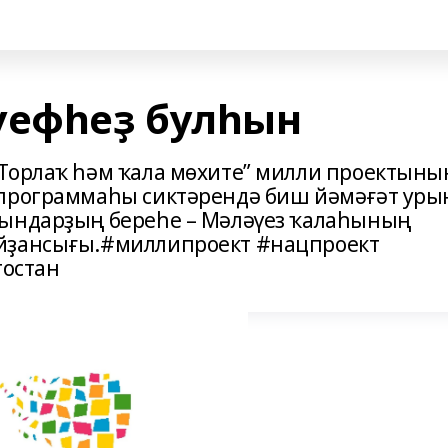
үефһеҙ булһын
Торлаҡ һәм ҡала мөхите” милли проектыны
 программаһы сиктәрендә биш йәмәғәт ур
рындарҙың береһе – Мәләүез ҡалаһының
айҙансығы.#миллипроект #нацпроект
остан