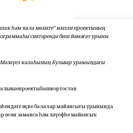
рлаҡ һәм ҡала мөхите” милли проектының
рограммаһы сиктәрендә биш йәмәғәт урыны
 Мәләүез ҡалаһының Бульвар урамындағы
нальныепроектыБашкортостан
әһендәге иҫке балалар майҙансығы урынында
 өсөн заманса һәм хәүефһеҙ майҙансыҡ