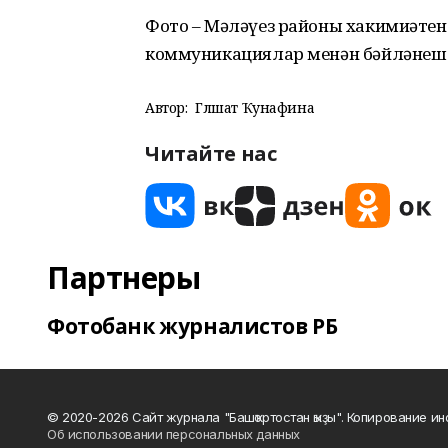
Фото – Мәләүез районы хакимиәтен
коммуникациялар менән бәйләнеш 
Автор:
Гөлшат Ҡунафина
Читайте нас
Партнеры
Фотобанк журналистов РБ
© 2020-2026 Сайт журнала "Башҡортостан ҡыҙы". Копирование и
Об использовании персональных данных