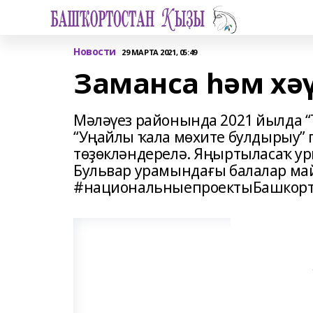
Новости
29 МАРТА 2021, 05:49
Заманса һәм хә
Мәләүез районында 2021 йылда “
“Уңайлы ҡала мөхите булдырыу”
төҙөкләндерелә. Яңыртыласаҡ у
Бульвар урамындағы балалар м
#национальныепроектыБашкорт