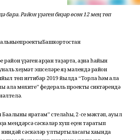
ә бара. Район үҙәген биҙәр өсөн 12 мең төп
нальныепроектыБашкортостан
 район үҙәген ҡарҙан таҙарта, аҙна һайын
уналь хеҙмәт эшселәре яҙ мәлендә район
ыйыл төп иғтибар 2019 йылда “Торлаҡ һәм ҡала
 ҡала мөхите” федераль проекты сиктәрендә
нәлтелә.
 Баҡалыны яратам” стелаһы, 2-се мәктәп, ауыл
рҙа меңдәрсә сәскәләр хуш еҫен таратып
а ниндәй сәскәләр ултыртыласағы хаҡында