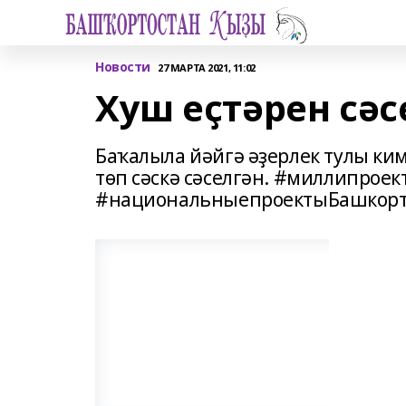
Новости
27 МАРТА 2021, 11:02
Хуш еҫтәрен сәс
Баҡалыла йәйгә әҙерлек тулы ким
төп сәскә сәселгән. #миллипрое
#национальныепроектыБашкорт