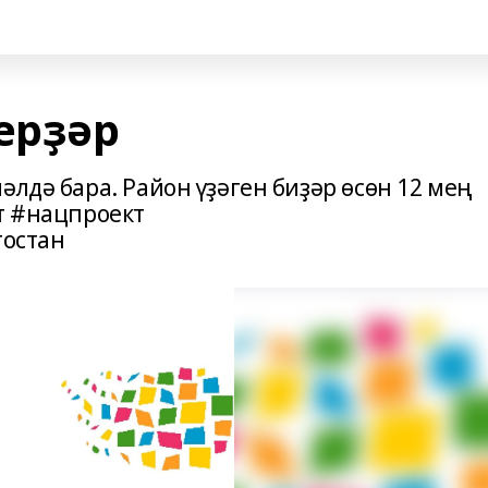
ерҙәр
әлдә бара. Район үҙәген биҙәр өсөн 12 мең
кт #нацпроект
остан