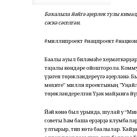
Баҡалыла йәйгә әҙерлек тулы кимәлд
сәскә сәселгән.
#миллипроект #нацпроект #нацио
Баҡалы ауыл биләмәһе хеҙмәткәрҙәре
таҙалыҡ көндәре ойошторола. Комм
үҙәген төҙөкләндереүгә әҙерләнә. Б
мөхите” милли проектының ”Уңайлы
төҙөкләндерелгән Үҙәк майҙанға йү
Йәй көнө был урында, шулай уҡ “Мин
советы һәм башҡа ерҙәрҙә клумбала
ултырыр, тип көтә баҡалылар. Ҡайҙ