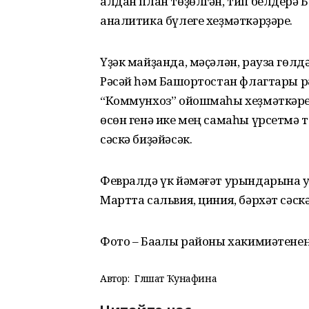
алдан план төҙөлгән, тип белдерә 
аналитика бүлеге хеҙмәткәрҙәре.
Үҙәк майҙанда, мәҫәлән, рауза гөл
Рәсәй һәм Башҡортостан флагтары р
“Коммунхоз” ойошмаһы хеҙмәткәре 
өсөн генә ике мең самаһы үрсетмә т
сәскә биҙәйәсәк.
Февралдә үк йәмәғәт урындарына у
Мартта сальвия, циния, бәрхәт сәск
Фото – Баҡалы районы хакимиәтене
Автор:
Гөлшат Ҡунафина