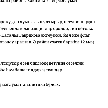
Баҡалы районы хакимиәтенең мәғлүмәт-
дәре күҙҙең яуын алып ултырыр, петунияларҙан
әүешендә композициялар ҡоролор, тип көтөлә.
Наталья Гаврикова әйтеүенсә, был ике флаг
отоноу ҡаралған. Ә район үҙәген барыһы 12 мең
лтыртыр өсөн биш мең петуния сәселгән.
әһе һәм башҡа гөлдәр сәскәндәр.
ң мәғлүмәт-аналитика бүлеге.