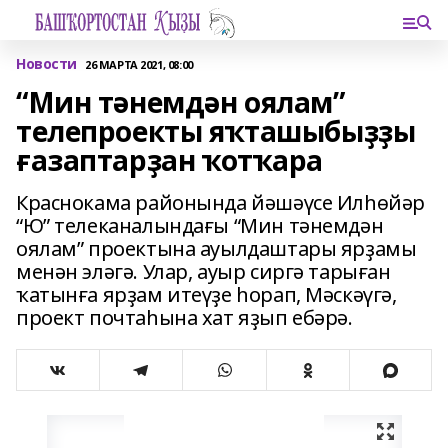
Новости
26 МАРТА 2021, 08:00
“Мин тәнемдән оялам”
телепроекты яҡташыбыҙҙы
ғазаптарҙан ҡотҡара
Краснокама районында йәшәүсе Илһөйәр
“Ю” телеканалындағы “Мин тәнемдән
оялам” проектына ауылдаштары ярҙамы
менән эләгә. Улар, ауыр сиргә тарыған
ҡатынға ярҙам итеүҙе һорап, Мәскәүгә,
проект почтаһына хат яҙып ебәрә.