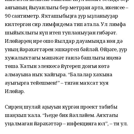
аяғының йыуанлығы бер метрҙан арта, икенсеһе –
90 сантиметр. Яҡташыбыҙға ҙур һыҙланыуҙар
килтергән сир лимфидема тип атала. Ул лимфа
шыйыҡлығы күп итеп тупланыуҙан ғибәрәт.
Илһөйәрҙең ире ошо йылдар дауамында көн дә
уның йәрәхәттәрен эшкәртеп бәйләй. Өйҙәге, ҙур
хужалыҡтағы мәшәҡәт ғаилә башлығы иңенә
төшә. Ҡатын элеккесә йүгереп донъя көтә
алмауына ныҡ ҡайғыра. “Балалар хаҡына
һауығырға тейешмен!” – тигән маҡсат ҡуя
Илһөйәр.
Сирҙең шулай аҙыуын күргән проект табибы
шаңҡып ҡала. “Һеҙҙе бик йәлләйем. Аяҡтағы
уңалмаған йәрәхәттәр – инфекцияға юл”, – ти ул.