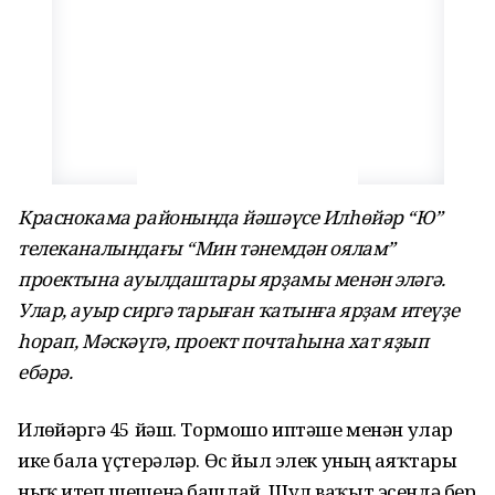
Краснокама районында йәшәүсе Илһөйәр “Ю”
телеканалындағы “Мин тәнемдән оялам”
проектына ауылдаштары ярҙамы менән эләгә.
Улар, ауыр сиргә тарыған ҡатынға ярҙам итеүҙе
һорап, Мәскәүгә, проект почтаһына хат яҙып
ебәрә.
Илһөйәргә 45 йәш. Тормошо иптәше менән улар
ике бала үҫтерәләр. Өс йыл элек уның аяҡтары
ныҡ итеп шешенә башлай. Шул ваҡыт эсендә бер