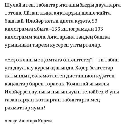
Шулай итеп, табиптар яҡташыбыҙҙы дауаларға
тотона. Яйлап ҡына аяҡтарҙың шеше ҡайта
башлай. Илһөйәр ҡәтғи диета күҙәтә, 53
килограмға ябыға –156 килограмдан 103
килограмм ҡала. Аяҡтарына тәндең башҡа
урынының тиреһен күсереп ултырталар.
«Һеҙ һоҡланғыс һөҙөмтәгә өлгәштегеҙ”, – ти табип
уға дауалау курсы аҙағында. Хәҙер белгестәр
ҡатындың сәләмәтлеген дистанцион күҙәтеп,
кәңәштәр биреп торасаҡ. Ҡояштай яғымлы
Илһөйәрҙең һаулығы нығыныуын теләйбеҙ. Ә уны
ғазаптарҙан ҡотҡарған табиптарға мең
рәхмәттәр яуһын!
Автор:
Альмира Кирәева