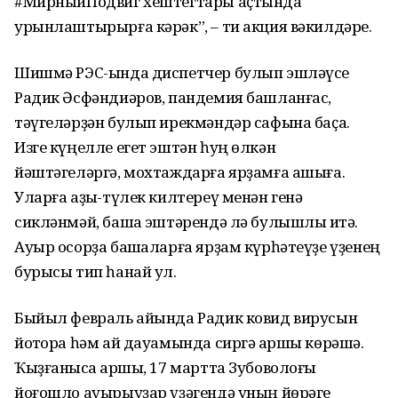
#МирныйПодвиг хештегтары аҫтында
урынлаштырырға кәрәк”, – ти акция вәкилдәре.
Шишмә РЭС-ында диспетчер булып эшләүсе
Радик Әсфәндиәров, пандемия башланғас,
тәүгеләрҙән булып ирекмәндәр сафына баҫа.
Изге күңелле егет эштән һуң өлкән
йәштәгеләргә, мохтаждарға ярҙамға ашыға.
Уларға аҙыҡ-түлек килтереү менән генә
сикләнмәй, башҡа эштәрендә лә булышлыҡ итә.
Ауыр осорҙа башҡаларға ярҙам күрһәтеүҙе үҙенең
бурысы тип һанай ул.
Быйыл февраль айында Радик ковид вирусын
йоҡтора һәм ай дауамында сиргә ҡаршы көрәшә.
Ҡыҙғанысҡа ҡаршы, 17 мартта Зубоволоғы
йоғошло ауырыуҙар үҙәгендә уның йөрәге