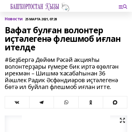
Новости
25 МАРТА 2021, 07:28
Вафат булған волонтер
иҫтәлегенә флешмоб иғлан
ителде
#БеҙБергә Дөйөм Рәсәй акцияһы
волонтерҙары ғүмере бик иртә өҙөлгән
ирекмән – Шишмә ҡасабаһынан 36
йәшлек Радик Әсфәндиәров иҫтәлегенә
бөтә ил буйлап флешмоб иғлан итте.