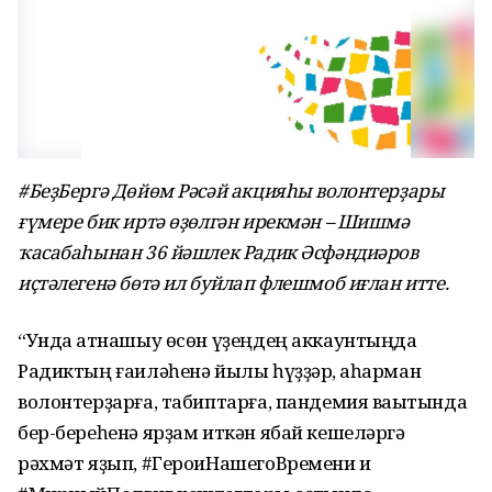
#БеҙБергә Дөйөм Рәсәй акцияһы волонтерҙары
ғүмере бик иртә өҙөлгән ирекмән – Шишмә
ҡасабаһынан 36 йәшлек Радик Әсфәндиәров
иҫтәлегенә бөтә ил буйлап флешмоб иғлан итте.
“Унда ҡатнашыу өсөн үҙеңдең аккаунтыңда
Радиктың ғаиләһенә йылы һүҙҙәр, ҡаһарман
волонтерҙарға, табиптарға, пандемия ваҡытында
бер-береһенә ярҙам иткән ябай кешеләргә
рәхмәт яҙып, #ГероиНашегоВремени и