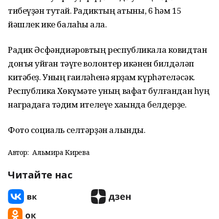
тибеүҙән туҡтай. Радиктың ҡатыны, 6 һәм 15
йәшлек ике балаһы ҡала.
Радик Әсфәндиәровтың республикала ковидтан
донъя ҡуйған тәүге волонтер икәнен билдәләп
китәбеҙ. Уның ғаиләһенә ярҙам күрһәтеләсәк.
Республика Хөкүмәте уның вафат булғандан һуң
наградаға тәҡдим ителеүе хаҡында белдерҙе.
Фото социаль селтәрҙән алынды.
Автор:
Альмира Кирәева
Читайте нас