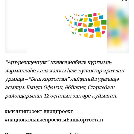
“Арт-резиденция” икенсе мобиль күргәҙмә-
йәрминкәһе ҡала халҡы һәм ҡунаҡтар яратҡан
урында – “Башҡортостан” лайфстайл үҙәгендә
асылды. Бында Өфөнән, Әбйәлил, Стәрлебаш
райондарынан 12 оҫтаның эштәре ҡуйылған.
#миллипроект #нацпроект
#национальныепроектыБашкортостан