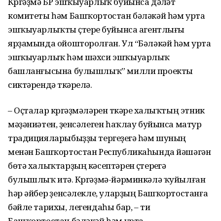
Күргәҙмә БР эшҡыуарлыҡ буйынса дәүләт
комитеты һәм Башҡортостан бәләкәй һәм урта
эшҡыуарлыҡты үҫтереү буйынса агентлығы
ярҙамында ойошторолған. Ул “Бәләкәй һәм урта
эшҡыуарлыҡ һәм шәхси эшҡыуарлыҡ
башланғысына булышлыҡ” милли проекты
сиктәрендә үткәрелә.
– Оҫталар күргәҙмәләрен үткәреү халыҡтың этник
мәҙәниәтен, үҙенсәлеген һаҡлау буйынса матур
традицияларыбыҙҙы тергеҙеүгә һәм шуның
менән Башҡортостан Республикаһында йәшәгән
бөтә халыҡтарҙың кәсептәрен үҫтереүгә
булышлыҡ итә. Күргәҙмә-йәрминкәлә ҡуйылған
һәр әйбер үҙенсәлекле, уларҙың Башҡортостанға
бәйле тарихы, легендаһы бар, – ти
Башҡортостан бәләкәй һәм урта