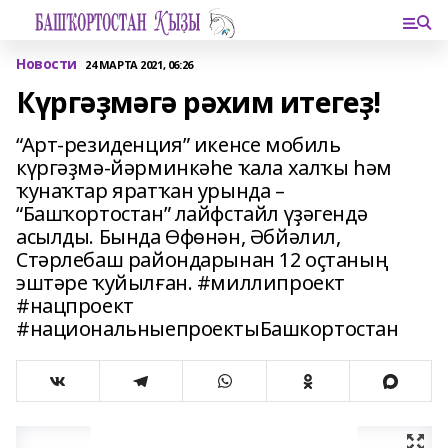
Новости
24 МАРТА 2021, 06:26
Күргәҙмәгә рәхим итегеҙ!
“Арт-резиденция” икенсе мобиль
күргәҙмә-йәрминкәһе ҡала халҡы һәм
ҡунаҡтар яратҡан урында –
“Башҡортостан” лайфстайл үҙәгендә
асылды. Бында Өфөнән, Әбйәлил,
Стәрлебаш райондарынан 12 оҫтаның
эштәре ҡуйылған. #миллипроект
#нацпроект
#национальныепроектыБашкортостан