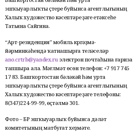
эшҡыуарлыҡты үҫтереү буйынса агентлығының
Халыҡ художество кәсептәре үҙәге етәксеһе
Татьяна Сайгина.
“Арт-резиденция” мобиль күргәҙмә-
йәрминкәһендә ҡатнашырға теләүселәр
ano.crtrb@yandex.ru
электрон почтаһына ғариза
тапшыра ала. Мәғлүмәт өсөн телефон: +7 917 745
17 83. Башҡортостан бәләкәй һәм урта
эшҡыуарлыҡты үҫтереү буйынса агентлығының
Халыҡ художество кәсептәре үҙәге телефоны:
8(347)224-99-99, өҫтәлмә 301.
Фото – БР эшҡыуарлыҡ буйынса дәүләт
комитетының матбуғат хеҙмәте.