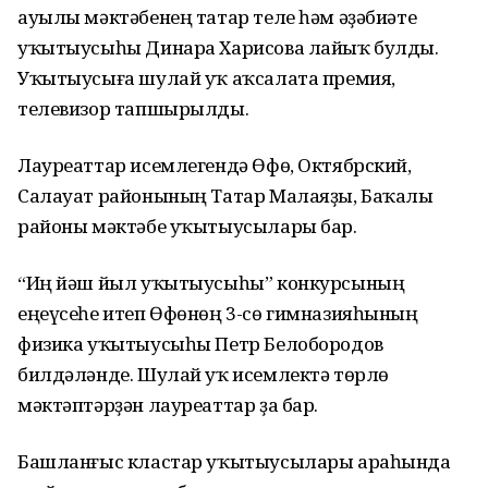
ауылы мәктәбенең татар теле һәм әҙәбиәте
уҡытыусыһы Динара Харисова лайыҡ булды.
Уҡытыусыға шулай уҡ аҡсалата премия,
телевизор тапшырылды.
Лауреаттар исемлегендә Өфө, Октябрский,
Салауат районының Татар Малаяҙы, Баҡалы
районы мәктәбе уҡытыусылары бар.
“Иң йәш йыл уҡытыусыһы” конкурсының
еңеүсеһе итеп Өфөнөң 3-сө гимназияһының
физика уҡытыусыһы Петр Белобородов
билдәләнде. Шулай уҡ исемлектә төрлө
мәктәптәрҙән лауреаттар ҙа бар.
Башланғыс кластар уҡытыусылары араһында