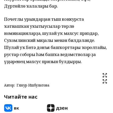
Дүртөйлө ҡалалары бар.
Почетлы урындарҙан тыш конкурста
ҡатнашҡан уҡытыусылар төрлө
номинацияларҙа, шулай уҡ махсус приздар,
Сухомлинский миҙалы менән билдәләнде.
Шулай уҡ Бөтә донъя башҡорттары ҡоролтайы,
рустар соборы һәм башҡа ведомстволар ҙа
үҙҙәренең махсус призын булдырҙы.
Автор:
Гөлнур Ишбулатова
Читайте нас