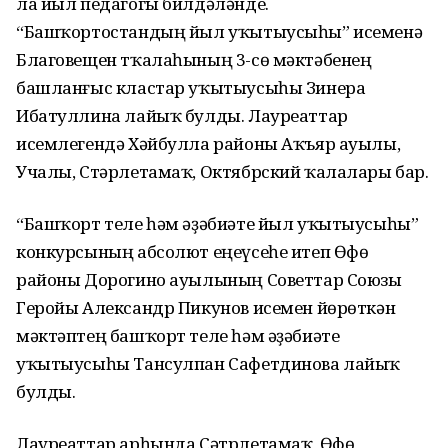
ла йыл педагогы билдәләнде.
“Башҡортостандың йыл уҡытыусыһы” исеменә
Благовещен тҡалаһының 3-сө мәктәбенең
башланғыс кластар уҡытыусыһы Зинера
Ибатуллина лайыҡ булды. Лауреаттар
исемлегендә Хәйбулла районы Аҡъяр ауылы,
Учалы, Стәрлетамаҡ, Октябрский ҡалалары бар.
“Башҡорт теле һәм әҙәбиәте йыл уҡытыусыһы”
конкурсының абсолют еңеүсеһе итеп Өфө
районы Дорогино ауылының Советтар Союзы
Геройы Александр Пикунов исемен йөрөткән
мәктәптең башҡорт теле һәм әҙәбиәте
уҡытыусыһы Тансулпан Сафетдинова лайыҡ
булды.
Лауреаттар арһында Сәтрлетамаҡ, Өфө,