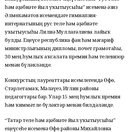
һәм әҙәбиәте йыл уҡытыусыһы” исеменә Ғәзиз
Әлмөхәмәтов исемендәге гимнапзия-
интернатының рус теле һәм әҙәбиәте
уҡытыусыһы Лилиә Муллағәлиева лайыҡ
булды. Еңеүсе республика фән һәм мәғариф
министрлығының дипломы, почет грамотаһы,
30 мең һумлыҡ аҡсалата премия һәм телевизор
менән бүләкләнде.
Конкурстың лауреаттары исемлегендә Өфө,
Стәрлетамаҡ, Мәләүез, Иглин районы
педагогтары бар. Улар 15 мең һумлыҡ премия
һәм ҡиммәтле бүләктәр менән билдәләнде.
“Татар теле һәм әҙәбиәте йыл уҡытыусыһы”
еңеүсеһе исеменә Өфө районы Михайловка