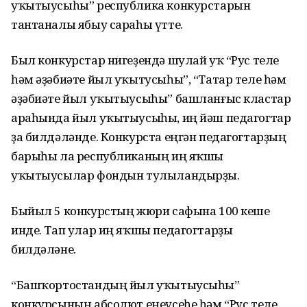
уҡытыусыһы” республика конкурстарын
тантаналы ябыу сараһы үтте.
Был конкурстар нигеҙендә шулай уҡ “Рус теле
һәм әҙәбиәте йыл уҡытусыһы”, “Татар теле һәм
әҙәбиәте йыл уҡытыусыһы” башланғыс кластар
араһында йыл уҡытыусыһы, иң йәш педагогтар
ҙа билдәләнде. Конкурста еңгән педагогтарҙың
барыһы ла республиканың иң яҡшы
уҡытыусылар фондын тулыландырҙы.
Быйыл 5 конкурстың жюри сафына 100 кеше
инде. Тап улар иң яҡшы педагогтарҙы
билдәләне.
“Башҡортостандың йыл уҡытыусыһы”
конкурсының абсолют еңеүсеһе һәм “Рус теле