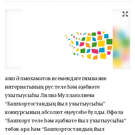
Ғәзиз Әлмөхәмәтов исемендәге гимназия-
интернатының рус теле һәм әҙәбиәте
уҡытыусыһы Лилиә Муллағәлиева
“Башҡортостандың йыл уҡытыусыһы”
конкурсының абсолют еңеүсеһе булды. Өфөлә
“Башҡорт теле һәм әҙәбиәте йыл уҡытыусыһы”
төбәк-ара һәм “Башҡортостандың йыл