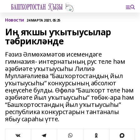
Новости
24 МАРТА 2021, 05:25
Иң яҡшы уҡытыусылар
тәбрикләнде
Ғәзиз Әлмөхәмәтов исемендәге
гимназия- интернатының рус теле һәм
әҙәбиәте уҡытыусыһы Лилиә
Муллағәлиева “Башҡортостандың йыл
уҡытыусыһы” конкурсының абсолют
еңеүсеһе булды. Өфөлә “Башҡорт теле һәм
әҙәбиәте йыл уҡытыусыһы” төбәк-ара һәм
“Башҡортостандың йыл уҡытыусыһы”
республика конкурстарын тантаналы
ябыу сараһы үтте.