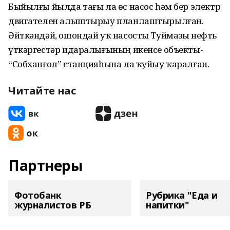
Быйылғы йылда тағы ла өс насос һәм бер электр
двигателен алыштырыу планлаштырылған.
Әйткәндәй, ошондай уҡ насосты Туймазы нефть
үткәргестәр идаралығының икенсе объекты-
“Собханғол” станцияһына ла ҡуйыу ҡаралған.
Читайте нас
Партнеры
Фотобанк
Рубрика "Еда и
журналистов РБ
напитки"