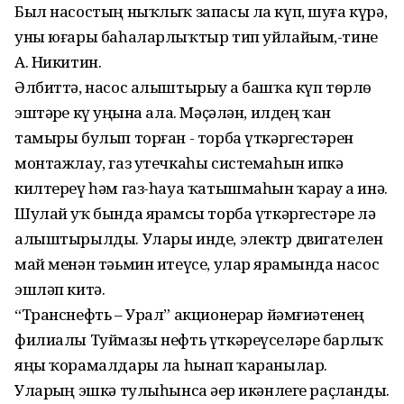
Был насостың ныҡлыҡ запасы ла күп, шуға күрә,
уны юғары баһаларлыҡтыр тип уйлайым,-тине
А. Никитин.
Әлбиттә, насос алыштырыу ҙа башҡа күп төрлө
эштәрҙе күҙ уңына ала. Мәҫәлән, илдең ҡан
тамыры булып торған - торба үткәргестәрен
монтажлау, газ утечкаһы системаһын ипкә
килтереү һәм газ-һауа ҡатышмаһын ҡарау ҙа инә.
Шулай уҡ бында ярҙамсы торба үткәргестәре лә
алыштырылды. Улары инде, электр двигателен
май менән тәьмин итеүсе, улар ярҙамында насос
эшләп китә.
“Транснефть – Урал” акционерҙар йәмғиәтенең
филиалы Туймазы нефть үткәреүселәре барлыҡ
яңы ҡорамалдарҙы ла һынап ҡаранылар.
Уларҙың эшкә тулыһынса әҙер икәнлеге раҫланды.