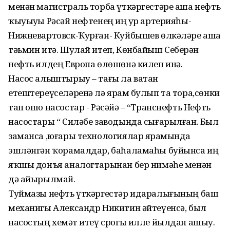
менән магистраль торба үткәргестәре аша нефть
ҡыуыуҙы Рәсәй нефтенең иң ҙур артерияһы-
Нижневартовск-Ҡурған- Куйбышев өлкәләре аша
тәьмин итә. Шулай итеп, Көнбайыш Себерҙән
нефть илдең Европа өлөшөнә килеп инә.
Насос алыштырыу – тағы ла ватан
етештереүселәренә лә ярҙам булып та тора,сөнки
тап ошо насостар - Рәсәйҙә – “Транснефть Нефть
насостары “ Силәбе заводында сығарылған. Был
заманса ,юғары технологиялар ярҙамында
эшләнгән ҡорамалдар, баһаламаһы буйынса иң
яҡшы донъя аналогтарынан бер нимәһе менән
дә айырылмай.
Туймазы нефть үткәргестәр идаралығының баш
механигы Александр Никитин әйтеүенсә, был
насостың хеҙмәт итеү срогы илле йылдан ашыу.