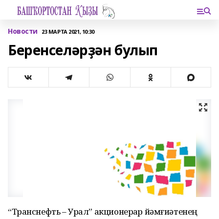
Новости
23 МАРТА 2021, 10:30
Беренселәрҙән булып
“Транснефть – Урал” акционерҙар йәмғиәтенең