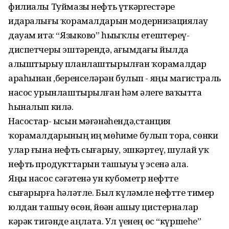
филиалы Туймазы нефть үткәргестәре
идаралығы ҡорамалдарын модернизациялау
дауам итә: “Языково” һыҙыҡлы етештереү-
диспетчеры эштәрендә, ағымдағы йылда
алыштырыу планлаштырылған ҡорамалдар
араһынан ,беренселәрҙән булып - яңы магистраль
насос урынлаштырылған һәм әлеге ваҡытта
һыналып килә.
Насостар- ысын мәғәнәһендә,станция
ҡорамалдарының иң мөһиме булып тора, сөнки
улар ғына нефть сығарыу, эшкәртеү, шулай уҡ
нефть продукттарын ташыуҙы үҙ эсенә ала.
Яңы насос сәғәтенә ун кубометр нефтте
сығарырға һәләтле. Был күләмле нефтте тимер
юлдан ташыу өсөн, йөҙҙән ашыу цистерналар
кәрәк тигәнде аңлата. Ул үҙенең өс “күршеһе”