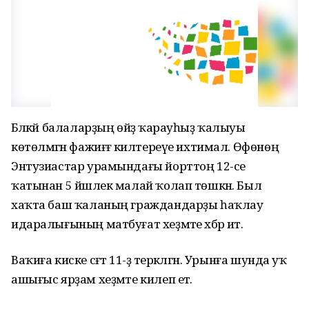
Бәләкәй балаларҙың өйҙә ҡарауһыҙ ҡалыуы
көтөлмәгән фажиғәғә килтереүе ихтимал. Өфөнөң
Энтузиастар урамындағы йорттоң 12-се
ҡатынан 5 йәшлек малай ҡолап төшкән. Был
хаҡта баш ҡаланың граждандарҙы һаҡлау
идаралығының матбуғат хеҙмәте хәбәр итә.
Ваҡиға киске сәғәт 11-ҙә теркәлгән. Урынға шунда уҡ
ашығыс ярҙам хеҙмәте килеп етә.