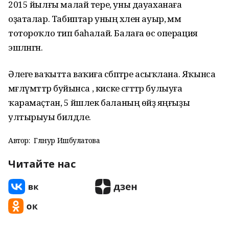
2015 йылғы малай тере, уны дауаханаға
оҙаталар. Табиптар уның хәлен ауыр, әммә
тотороҡло тип баһалай. Балаға өс операция
эшләнгән.
Әлеге ваҡытта ваҡиға сәбәптәре асыҡлана. Яҡынса
мәғлүмәттәр буйынса , киске сәғәттәр булыуға
ҡарамаҫтан, 5 йәшлек баланың өйҙә яңғыҙы
ултырыуы билдәле.
Автор:
Гөлнур Ишбулатова
Читайте нас