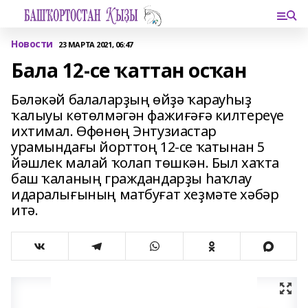
Новости
23 МАРТА 2021, 06:47
Бала 12-се ҡаттан осҡан
Бәләкәй балаларҙың өйҙә ҡарауһыҙ
ҡалыуы көтөлмәгән фажиғәғә килтереүе
ихтимал. Өфөнөң Энтузиастар
урамындағы йорттоң 12-се ҡатынан 5
йәшлек малай ҡолап төшкән. Был хаҡта
баш ҡаланың граждандарҙы һаҡлау
идаралығының матбуғат хеҙмәте хәбәр
итә.