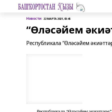
Новости
22 МАРТА 2021, 05:45
“Өләсәйем әкиә
Республикала “Өләсәйем әкиәттәр
Республикала
“Өләсәйем әкиәттәре”