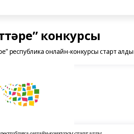
ттәре” конкурсы
е” республика онлайн-конкурсы старт алды
 республика онлайн-конкурсы старт алды.