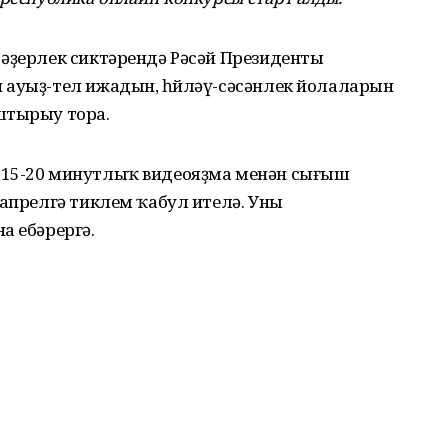
 әҙерлек сиктәрендә Рәсәй Президенты
 ауыҙ-тел ижадын, һөйләү-сәсәнлек йолаларын
штырыу тора.
 15-20 минутлыҡ видеояҙма менән сығыш
 апрелгә тиклем ҡабул ителә. Уны
а ебәрергә.