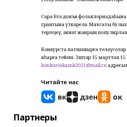
Сара Бөтә донъя фольклориадаһына
грантына үткәрелә. Маҡсаты булып
тергеҙеү, әкиәт жанрын популярла
Конкурста ҡатнашырға теләүселәр
яһарға тейеш. Эштәр 15 марттан 15
konkursskazok2021@mail.ru
адресын
Читайте нас
Партнеры