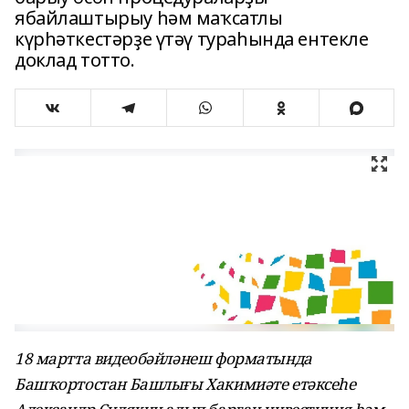
ябайлаштырыу һәм маҡсатлы
күрһәткестәрҙе үтәү тураһында ентекле
доклад тотто.
18 мартта видеобәйләнеш форматында
Башҡортостан Башлығы Хакимиәте етәксеһе