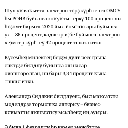
Шул уҡ ваҡытта электрон төрҙә күрһәтелгән ОМСУ
һәм РОИВ буйынса хоҡуҡты теркәү 100 процентлы
һөҙөмтә бирмәгән. 2020 йыл йомғаҡтары буйынса
ул – 86 процент, кадастр иҫәбе буйынса электрон
хеҙмәттәр күрһәтеү 92 процент тәшкил иткән.
Күсемһеҙ милектең берҙәм дәүләт реестрына
сиктәрҙе билдәләү буйынса эш насар
ойошторолған, ни бары 3,34 процент ҡына
тәшкил иткән.
Александр Сидякин билдәләүенсә, был маҡсатлы
моделдәрҙе тормошҡа ашырыу – бизнес-
климатты яҡшыртыу мәсьәләһендә иң ауыры.
Ә бына 1 февралдән һәр кем ер мөнәсәбәттәре