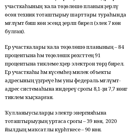
участкаһының ҡала төҙөлөшө планын әҙерләү
өсөн техник тоташтырыу шарттары тураһында
мәғлүмәт биш көн эсендә әҙерләп бирелә (элек 7 көн
булған).
Ер участкалары ҡала төҙөлөшө планының – 84
процентына һәм төҙөлөшкә рөхсәттең 91
процентына тиклеме хәҙер электрон төрҙә бирелә.
Ер участкаһы һәм күсемһеҙ милек объекты
адресының үҙгәреүе һәм уны федераль мәғлүмәт-
адрес системаһына индереү срогы 8,1-ҙән 7,7 көнгә
тиклем ҡыҫҡарған.
Ҡулланыусыларҙы электр энергияһына
тоташтырыуҙың уртаса срогы – 39 көн, ә 2020
йылдың маҡсатлы күрһәткесе – 90 көн.