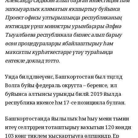
Александр Сидякин алып барған инвестиция һәм
эшҡыуарлыҡ климатын яҡшыртыу буйынса
Проект офисы ултырышында республиканың
иҡтисади үҫеш министры урынбаҫары Әлфиә
Тыуалбаева республикала бизнес алып барыу
өсөн процедураларҙы ябайлаштырыу һәм
маҡсатлы күрһәткестәрҙе үтәү тураһында
ентекле доклад тотто.
Унда билдәләнеүенсә, Башҡортостан был тәңгәлдә
Волга буйы федераль округта – беренсе, ә ил
буйынса алтынсы урынды биләй. 2019 йылда
республика икенсе һәм 17-се позицияла булған.
Башҡортостанда йылылыҡ һәм һыу менән тәьмин
итеү селтәрҙәренә тоташтырыу ваҡытын 120 көндән
103 көнгә тиклем ҡыҫҡартыуға өлгәшкәндәр. Ер