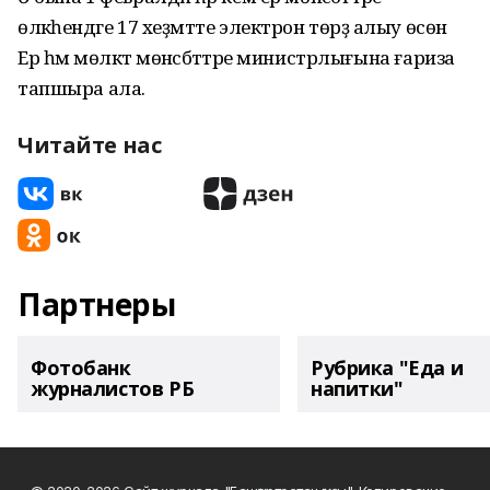
өлкәһендәге 17 хеҙмәтте электрон төрҙә алыу өсөн
Ер һәм мөлкәт мөнәсәбәттәре министрлығына ғариза
тапшыра ала.
Читайте нас
Партнеры
Фотобанк
Рубрика "Еда и
журналистов РБ
напитки"