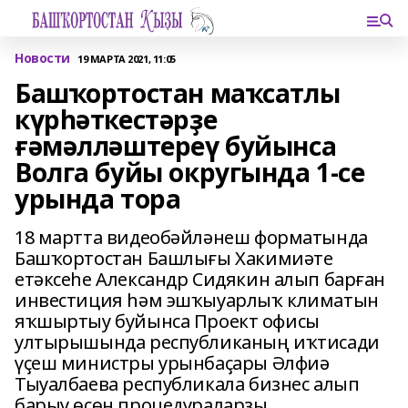
Новости
19 МАРТА 2021, 11:05
Башҡортостан маҡсатлы
күрһәткестәрҙе
ғәмәлләштереү буйынса
Волга буйы округында 1-се
урында тора
18 мартта видеобәйләнеш форматында
Башҡортостан Башлығы Хакимиәте
етәксеһе Александр Сидякин алып барған
инвестиция һәм эшҡыуарлыҡ климатын
яҡшыртыу буйынса Проект офисы
ултырышында республиканың иҡтисади
үҫеш министры урынбаҫары Әлфиә
Тыуалбаева республикала бизнес алып
барыу өсөн процедураларҙы