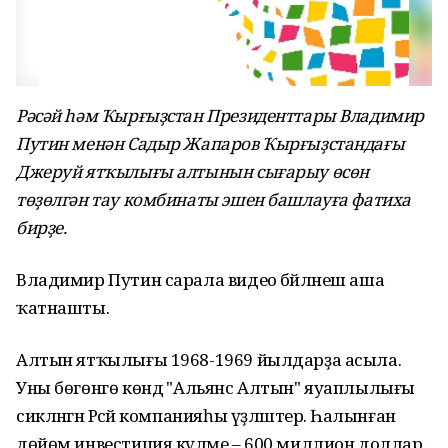
Рәсәй һәм Ҡырғыҙстан Президенттары Владимир
Путин менән Садыр Жапаров Ҡырғыҙстандағы
Джеруй ятҡылығы алтынын сығарыу өсөн
төҙөлгән тау комбинаты эшен башлауға фатиха
бирҙе.
Владимир Путин сарала видео бәйләнеш аша
ҡатнашты.
Алтын ятҡылығы 1968-1969 йылдарҙа асыла.
Уны бөгөнгө көндә "Альянс Алтын" яуаплылығы
сикләнгән Рәсәй компанияһы үҙләштерә. Һалынған
дөйөм инвестиция күләме – 600 миллион доллар.