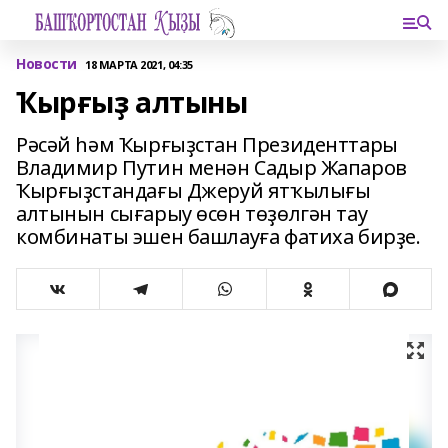
Новости
18 МАРТА 2021, 04:35
Ҡырғыҙ алтыны
Рәсәй һәм Ҡырғыҙстан Президенттары
Владимир Путин менән Садыр Жапаров
Ҡырғыҙстандағы Джеруй ятҡылығы
алтынын сығарыу өсөн төҙөлгән тау
комбинаты эшен башлауға фатиха бирҙе.