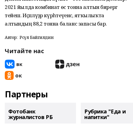
2021 йылда комбинат өс тонна алтын бирергә
тейеш. Иҫәпләүҙәр күрһәтеүенсә, ятҡылыҡта
алтындың 88,2 тонна баланс запасы бар.
Автор:
Рәсүл Байгилдин
Читайте нас
Партнеры
Фотобанк
Рубрика "Еда и
журналистов РБ
напитки"