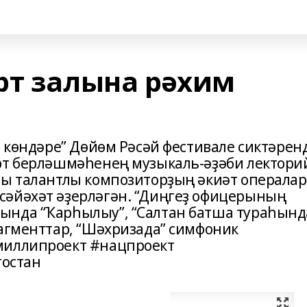
рт залына рәхим
в көндәре” Дөйөм Рәсәй фестивале сиктәрен
ерт берләшмәһенең музыкаль-әҙәби лектор
ры талантлы композиторҙың әкиәт операла
сәйәхәт әҙерләгән. “Диңгеҙ офицерының
ында “Ҡарһылыу”, “Салтан батша тураһынд
рагменттар, “Шәхризада” симфоник
миллипроект #нацпроект
остан