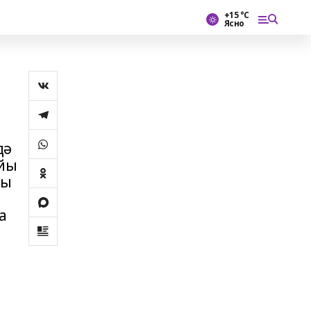
+15 °С
Ясно
дә
ийы
ры
а