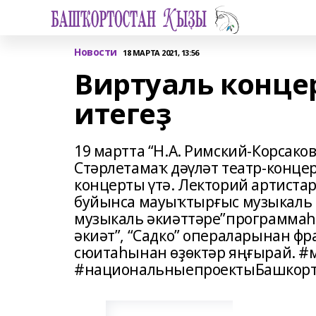
Новости
18 МАРТА 2021, 13:56
Виртуаль конце
итегеҙ
19 мартта “Н.А. Римский-Корсако
Стәрлетамаҡ дәүләт театр-конц
концерты үтә. Лекторий артиста
буйынса мауыҡтырғыс музыкаль 
музыкаль әкиәттәре”программаһ
әкиәт”, “Садко” операларынан ф
сюитаһынан өҙөктәр яңғырай. #
#национальныепроектыБашкорт