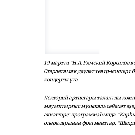
19 мартта “Н.А. Римский-Корсаков к
Стәрлетамаҡ дәүләт театр-концерт
концерты үтә.
Лекторий артистары талантлы комп
мауыҡтырғыс музыкаль сәйәхәт әҙе
әкиәттәре”программаһында “Ҡарһыл
операларынан фрагменттар, “Шәхри