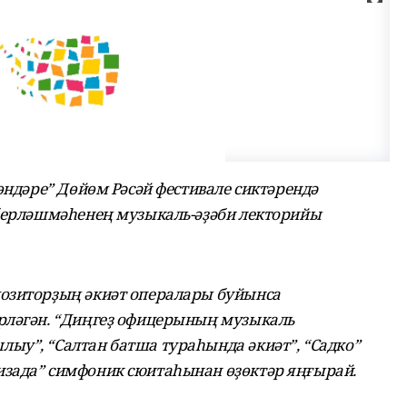
өндәре” Дөйөм Рәсәй фестивале сиктәрендә
 берләшмәһенең музыкаль-әҙәби лекторийы
озиторҙың әкиәт опералары буйынса
рләгән. “Диңгеҙ офицерының музыкаль
ыу”, “Салтан батша тураһында әкиәт”, “Садко”
зада” симфоник сюитаһынан өҙөктәр яңғырай.