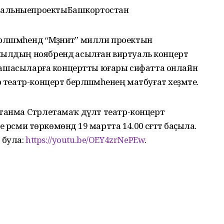
нальныепроектыБашкортостан
рләшмәһендә “Мәҙәниәт” милли проектын
йылдың ноябрендә асылған виртуаль концерт
 тамашасыларға концертты юғары сифатта онлайн
 театр-концерт берләшмәһенең матбуғат хеҙмәте.
анма Стәрлетамаҡ дәүләт театр-концерт
е рәсми төркөмөндә 19 мартта 14.00 сәғәттә баҫыла.
 була:
https://youtu.be/OEY4zrNePEw
.