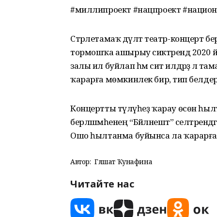
#миллипроект #нацпроект #нацио
Стәрлетамаҡ дәүләт театр-концерт бе
тормошҡа ашырыу сиктәрендә 2020 
залы ил буйлап һәм сит илдәрҙә лә
ҡарарға мөмкинлек бирә, тип белдерә
Концертты түләүһеҙ ҡарау өсөн һылт
берләшмәһенең “Бәйләнештә” селтәрендәг
Ошо һылтанма буйынса ла ҡарарға
Автор:
Гөлшат Ҡунафина
Читайте нас