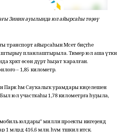
ғы Зинин ауылында юл айырсаһы төҙөү
ғы транспорт айырсаһын Мәсет биҫтәһе
аштырыу планлаштырыла. Тимер юл аша үткән
нда хәрәкәт өсөн дүрт һыҙат ҡаралған.
лоғо – 1,85 километр.
н Парк һәм Сауҡалыҡ урамдары киҫелешенә
 Был юл участкаһы 1,78 километрға һуҙыла,
томобиль юлдары” милли проекты нигеҙендә
 1 млрд 416,6 млн. һум тәшкил итәсәк.