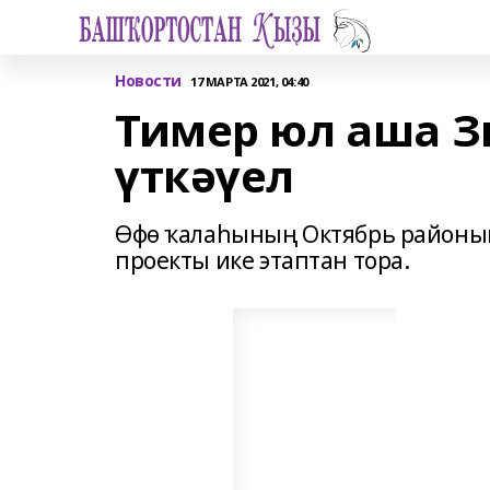
Новости
17 МАРТА 2021, 04:40
Тимер юл аша 
үткәүел
Өфө ҡалаһының Октябрь районы
проекты ике этаптан тора.