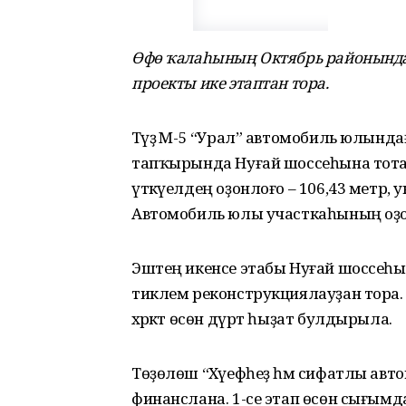
Өфө ҡалаһының Октябрь районында
проекты ике этаптан тора.
Тәүҙә М-5 “Урал” автомобиль юлында
тапҡырында Нуғай шоссеһына тот
үткәүелдең оҙонлоғо – 106,43 метр, у
Автомобиль юлы участкаһының оҙон
Эштең икенсе этабы Нуғай шоссеһы
тиклем реконструкциялауҙан тора.
хәрәкәт өсөн дүрт һыҙат булдырыла.
Төҙөлөш “Хәүефһеҙ һәм сифатлы ав
финанслана. 1-се этап өсөн сығымдар