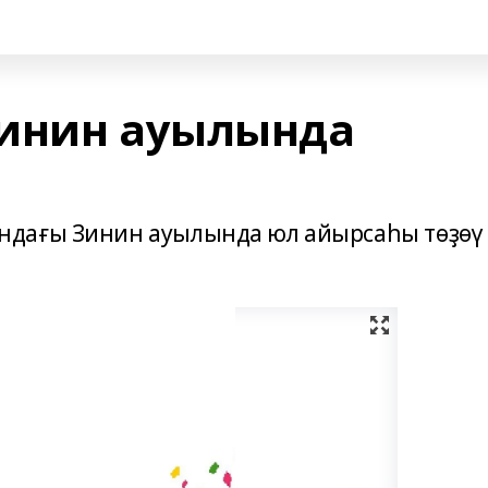
Зинин ауылында
ндағы Зинин ауылында юл айырсаһы төҙөү