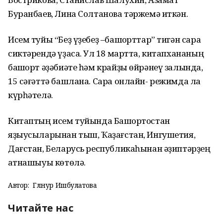
Буранбаев, Лина Солтанова тәржемә иткән.
Исем туйы “Беҙ үҙебеҙ –башҡорттар” тигән сара
сиктәрендә үҙасаҡ. Ул 18 мартта, китапхананың
башҡорт әҙәбиәте һәм крайҙы өйрәнеү залында,
15 сәғәттә башлана. Сара онлайн- режимда ла
күрһәтелә.
Китаптың исем туйында Башҡортостан
яҙыусыларынан тыш, Ҡаҙағстан, Ингушетия,
Дағстан, Беларусь республикаһынан әҙиптәрҙең
ҡатнашыуы көтөлә.
Автор:
Гөлнур Ишбулатова
Читайте нас