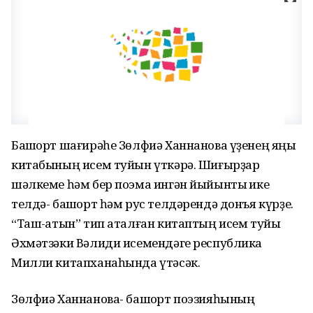
Башҡорт шағирәһе Зөлфиә Ханнанова үҙенең яңы
китабының исем туйын үткәрә. Шиғырҙар
шәлкеме һәм бер поэма ингән йыйынтыҡ ике
телдә- башҡорт һәм рус телдәрендә донъя күрҙе.
“Таш-ҡатын” тип аталған китаптың исем туйы
Әхмәтзәки Вәлиди исемендәге республика
Милли китапханаһында үтәсәк.
Зөлфиә Ханнанова- башҡорт поэзияһының