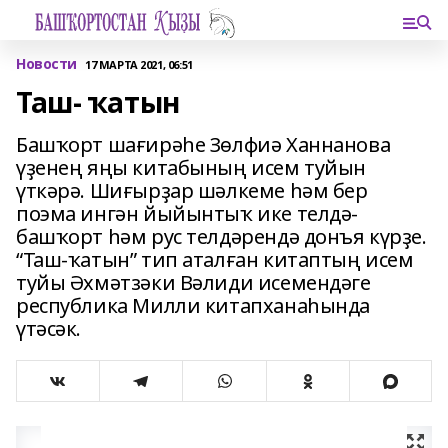
Новости
17 МАРТА 2021, 06:51
Таш- ҡатын
Башҡорт шағирәһе Зөлфиә Ханнанова
үҙенең яңы китабының исем туйын
үткәрә. Шиғырҙар шәлкеме һәм бер
поэма ингән йыйынтыҡ ике телдә-
башҡорт һәм рус телдәрендә донъя күрҙе.
“Таш-ҡатын” тип аталған китаптың исем
туйы Әхмәтзәки Вәлиди исемендәге
республика Милли китапханаһында
үтәсәк.