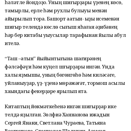
һәләтле йондоҙо. Уның шиғырҙары үҙенең көсө,
тамырлы, ерле һәм рухлы булыуы менән
айырылып тора. Башҡорт ҡаатын- ҡыҙы исеменән
шиғыр телендә көслө сығыш яһаған әҙибәнең
һәр бер китабы уҡыусылар тарафынан йылы ҡабул
ителә.
“Таш –ҡатын” йыйынтығына шағирәнең
фәлсәфәүи һәм күңел шғырҙары ингән. Унда
халыҡ яҙмышы, уның бөгөнгөһө һәм киләсәге,
уйланыуҙар, үҙ- үҙенә мөрәжәғәт, тормош асылы
хаҡындағы фекерҙәре ярылып ята.
Китаптың йөкмәткеһенә ингән шиғырҙар ике
телдә яҙылған. Зөлфиә Ханнанова ижадын
Сергей Янаки, Светлана Чураева, Татьяна
Вострикова, Станислав Шалухин, Азамат