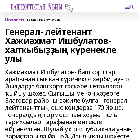
Новости
17 МАРТА 2021, 05:45
Генерал- лейтенант
Хажиәхмәт Ишбулатов-
халҡыбыҙҙың күренекле
улы
Хажиәхмәт Ишбулатов- башҡорттар
араһынан сыҡҡан күренекле хәрби, ауыр
йылдарҙа башҡорт ғәскәрен етәкләгән
ҡыйыу шәхес. Сығышы менән хәҙерге
Благовар районы вәкиле булған генерал-
лейтенанттың ошо көндәрҙә 170 йәше.
Генералдың тормош һәм хеҙмәт юлы
тарихсылар тарафынан ентекле
өйрәнелгән. Шулай уҡ республикала уның
вариҫтары ла йәшәй. Данлыҡлы шәхесте