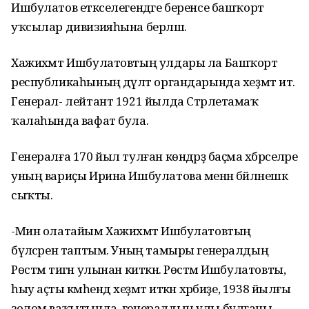
Ишбулатов етәкселегендәге беренсе башҡорт
уҡсылар дивизияһына берләшә.
Хажиәхмт Ишбулатовтың улдары ла Башҡорт
республикаһының дәүләт органдарында хеҙмәт итә.
Генерал- лейтант 1921 йылда Стәрлетамаҡ
ҡалаһында вафат була.
Генералға 170 йыл тулған көндәрҙә баҫма хәбәрселәре
уның вариҫы Ирина Ишбулатова менән бәйләнешкә
сыҡты.
-Мин олатайым Хажиәхмәт Ишбулатовтың
бүләсәрен таптым. Уның тамыры генералдың
Рөстәм тигән улынан киткән. Рөстәм Ишбулатовты,
һыу аҫты кәмәһендә хеҙмәт иткән хәрбиҙе, 1938 йылғы
золом ваҡытында, генералдың улы булғаны