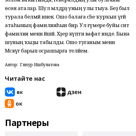
өсөн аталар. Шул мәлдәрҙә уның улы тыуа. Беҙ был
турала белмәй инек. Ошо балаға әсәһе ҡурҡып үгәй
атаһының фамилияһын бирә. Ул ғүмере буйы сит
фамилия менән йәшәй. Хәҙер күптән вафат инде. Бына
шуның ҡыҙы табылды. Ошо туғаным менән
Мәскәүгә барып осрашырға теләйем.
Автор:
Гөлнур Ишбулатова
Читайте нас
Партнеры