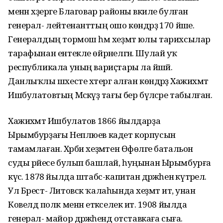
менән хәҙерге Благовар районы вәкиле булған
генерал- лейтенанттың ошо көндәрҙә 170 йәше.
Генералдың тормош һәм хеҙмәт юлы тарихсылар
тарафынан ентекле өйрәнелгән. Шулай уҡ
республикала уның вариҫтары ла йәшәй.
Данлыҡлы шәхесте хәтергә алған көндәрҙә Хажиәхмәт
Ишбулатовтың Мәскәүҙә тағы бер бүләсәре табылған.
Хажиәхмәт Ишбулатов 1866 йылдарҙа
Ырымбурҙағы Неплюев кадет корпусын
тамамлаған. Хәрби хеҙмәтен Өфөләге батальон
суды рәйесе булып башлай, һуңынан Ырымбурға
күсә. 1878 йылда штабс-капитан дәрәжәһенә күтәрелә.
Ул Брест- Литовск ҡалаһында хеҙмәт итә, унан
Ковелдә полк менән етәкселек итә. 1908 йылда
генерал- майор дәрәжәһендә отставкаға сыға.