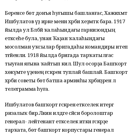
Беренсе бөтә донъя һуғышы башланғас, Хажиәхмәт
Ишбулатов үҙ ирке менән хәрби хеҙмәткә бара. 1917
йылда ул Бәләбәй ҡалаһындағы гарнизондың
етәксеһе була, унан Ҡаҙан ҡалаһындағы
мосолман уҡсылар бригадаһы командиры итеп
тәғәйенләнә. 1918 йылда бригада тарҡатылғас
тыуған яғына ҡайтып килә. Шул осорҙа Башҡорт
хөкүмәте үҙенең ғәскәрен туплай башлай. Башҡорт
хәрби советы бөтә батша армияһы хәрбиҙәренә лә
телеграмма һуға.
Ишбулатов башҡорт ғәскәренә етәкселек итергә
ризалыҡ бирә.Ләкин илдәге сәйәси боролоштар
генерал- лейтенант етәкселек иткән ғәскәрҙе
тарҡата, бөтә башҡорт корпустары генерал