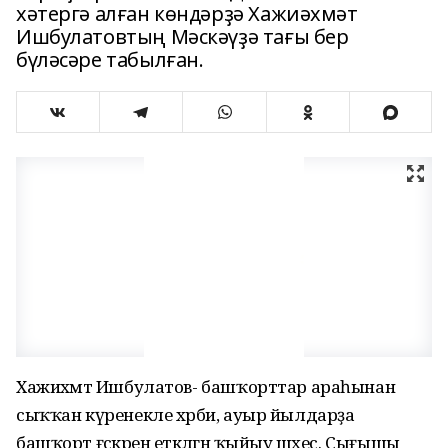
хәтергә алған көндәрҙә Хажиәхмәт
Ишбулатовтың Мәскәүҙә тағы бер
бүләсәре табылған.
Хажиәхмәт Ишбулатов- башҡорттар араһынан
сыҡҡан күренекле хәрби, ауыр йылдарҙа
башҡорт ғәскәрен етәкләгән ҡыйыу шәхес. Сығышы