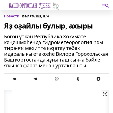
Новости
15 МАРТА 2021, 11:10
Яҙ оҙайлы булыр, ахыры
Бөгөн үткән Республика Хөкүмәте
кәңәшмәһендә гидрометеорология һәм
тирә-яҡ мөхитте күҙәтеү төбәк
идаралығы етәксеһе Вилора Горохольская
Башҡортостанда яҙғы ташҡынға бәйле
яҡынса фараз менән уртаҡлашты.