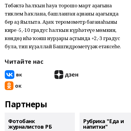
Төбәктә һалҡын һауа торошо март аҙағына
тиклем һаҡлана, башланған аҙнаның аҙағында
бер аҙ йылыта. Аҙаҡ теромометр бағанаһының
кире -5,-10 градус һалҡын күрһәтеүе мөмкин,
көндөҙ иһә ҡояш нурҙары аҫтында +2,-3 градус
була, тип күҙаллай Башгидрометүҙәк етәксеһе.
Читайте нас
Партнеры
Фотобанк
Рубрика "Еда и
журналистов РБ
напитки"