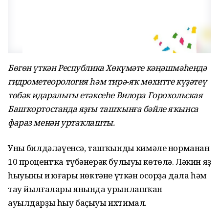
Бөгөн үткән Республика Хөкүмәте кәңәшмәһендә
гидрометеорология һәм тирә-яҡ мөхитте күҙәтеү
төбәк идаралығы етәксеһе Вилора Горохольская
Башҡортостанда яҙғы ташҡынға бәйле яҡынса
фараз менән уртаҡлашты.
Уның билдәләүенсә, ташҡындың кимәле норманан
10 процентҡа түбәнерәк булыуы көтөлә. Ләкин яҙ
һыуының иң юғары нөктәне үткән осорҙа дала һәм
тау йылғалары янында урынлашҡан
ауылдарҙы һыу баҫыуы ихтимал.