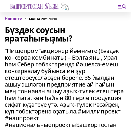
Новости
15 МАРТА 2021, 10:10
Бүздәк соусын
яратаһығыҙмы?
“Пищепром”акционер йәмғиәте (Бүздәк
консерва комбинаты) – Волга яны, Урал
һәм Себер төбәктәрендә йәшелсә-емеш
консервалау буйынса иң ҙур
етештереүселәрҙең береһе. 35 йылдан
ашыу эшләгән предприятие ай һайын
мең тоннанан ашыу аҙыҡ-түлек етештерә
һәм һата, көн һайын 80 төрлө продукция
сифат күҙәтеүе үтә. Аҙыҡ-түлек Рәсәйҙең
күп төбәктәренә оҙатыла.#миллипроект
#нацпроект
#национальныепроектыБашкортостан