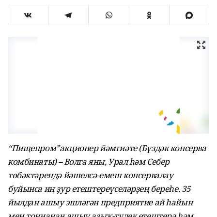
“Пищепром”акционер йәмғиәте (Бүздәк консерва
комбинаты) – Волга яны, Урал һәм Себер
төбәктәрендә йәшелсә-емеш консервалау
буйынса иң ҙур етештереүселәрҙең береһе. 35
йылдан ашыу эшләгән предприятие ай һайын
мең тоннанан ашыу аҙыҡ-түлек етештерә һәм