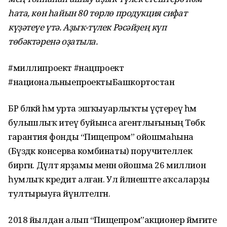
һата, көн һайын 80 төрлө продукция сифат
күҙәтеүе үтә. Аҙыҡ-түлек Рәсәйҙең күп
төбәктәренә оҙатыла.
#миллипроект #нацпроект
#национальныепроектыБашкортостан
БР бәләкәй һәм урта эшҡыуарлыҡты үҫтереү һәм
булышлыҡ итеү буйынса агентлығының Төбәк
гарантия фонды “Пищепром” ойошмаһына
(Бүздәк консерва комбинаты) поручителлек
биргән. Дәүләт ярҙамы менән ойошма 26 миллион
һумлыҡ кредит алған. Ул әйләнештәге аҡсаларҙы
тултырыуға йүнәлтелгән.
2018 йылдан алып “Пищепром”акционер йәмғиәте