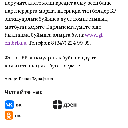
поручителлеге менән кредит алыу өсөн банк-
партнерҙарға мөрәжәғәт итергә кәрәк, тип белдерә БР
эшҡыуарлыҡ буйынса дәүләт комитетының
матбуғат хеҙмәте. Барлыҡ мәғлүмәтте ошо
һылтанма буйынса алырға була:
www.gf-
cmbrb.ru
. Телефон: 8 (347) 224-99-99.
Фото – БР эшҡыуарлыҡ буйынса дәүләт
комитетының матбуғат хеҙмәте.
Автор:
Гөлшат Ҡунафина
Читайте нас