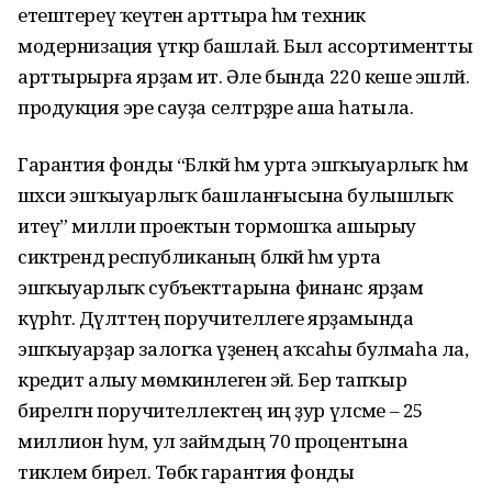
етештереү ҡеүәтен арттыра һәм техник
модернизация үткәрә башлай. Был ассортиментты
арттырырға ярҙам итә. Әле бында 220 кеше эшләй.
продукция эре сауҙа селтәрҙәре аша һатыла.
Гарантия фонды “Бәләкәй һәм урта эшҡыуарлыҡ һмә
шәхси эшҡыуарлыҡ башланғысына булышлыҡ
итеү” милли проектын тормошҡа ашырыу
сиктәрендә республиканың бәләкәй һәм урта
эшҡыуарлыҡ субъекттарына финанс ярҙам
күрһәтә. Дәүләттең поручителлеге ярҙамында
эшҡыуарҙар залогҡа үҙенең аҡсаһы булмаһа ла,
кредит алыу мөмкинлегенә эйә. Бер тапҡыр
бирелгән поручителлектең иң ҙур үлсәме – 25
миллион һум, ул займдың 70 процентына
тиклем бирелә. Төбәк гарантия фонды