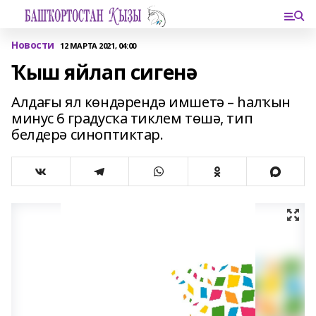
Новости
12 МАРТА 2021, 04:00
Ҡыш яйлап сигенә
Алдағы ял көндәрендә имшетә – һалҡын
минус 6 градусҡа тиклем төшә, тип
белдерә синоптиктар.