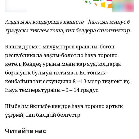
Алдағы ял көндәрендә имшетә – һалҡын минус 6
градусҡа тиклем төшә, тип белдерә синоптиктар.
Башгидромет мәғлүмәттәренә ярашлы, бөгөн
республикала аяҙлы-болотло һауа торошо
көтөлә. Көндөҙ урыны менән ҡар яуа, юлдарҙа
боҙлауыҡ булыуы ихтимал. Ел төньяҡ-
көнбайыштан секундына 8 – 13 метр тиҙлектә иҫә.
Һауа температураһы – 9 – 14 градус.
Шәмбе һәм йәкшәмбе көндәре һауа торошо артыҡ
үҙгәрмәй, тип билдәләй белгестәр.
Читайте нас