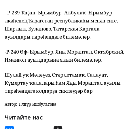
- Р-239 Ҡаҙан- Ырымбур- Аҡбулаҡ- Ырымбур
өлкәһенең Ҡаҙағстан республикаһы менән сиге,
Шарлыҡ, Буланово, Татарская Каргала
ауылдары тирәһендәге биләмәләр.
-Р-240 Өфө- Ырымбур. Яңы Мораптал, Октябрский,
Иманғол ауылдарына яҡын биләмәләр.
Шулай уҡ Мәләүез, Стәрлетамаҡ, Салауат,
Күмертау ҡалалары һәм Яңы Мораптал ауылы
тирәһендәге юлдарҙа сикләүҙәр бар.
Автор:
Гөлнур Ишбулатова
Читайте нас