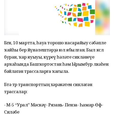
Бөгөн, 10 мартта, һауа торошо насарайыу сәбәпле
ҡайһы бер йүнәлештәрҙә юл ябылған. Был көслө
буран, ҡар яуыуы, күреү һәләте сикләнеүе
арҡаһында Башҡортостан һәм Ырымбур өлкәһен
бәйләгән трассаларға ҡағыла.
Бөтә төр транспорттың хәрәкәтен сикләгән
трассалар:
- М-5 “Урал” Мәскәү- Рязань- Пенза- Һамар-Өфө-
Силәбе