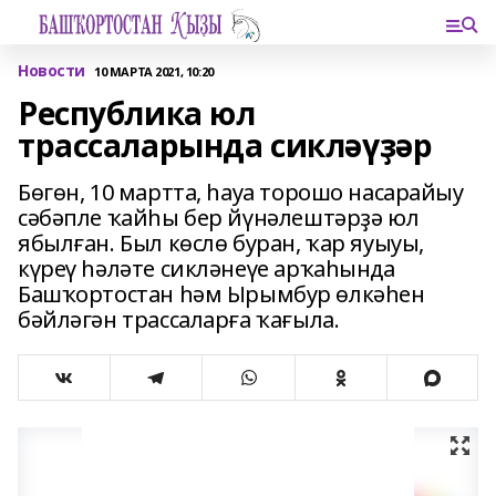
Новости
10 МАРТА 2021, 10:20
Республика юл
трассаларында сикләүҙәр
Бөгөн, 10 мартта, һауа торошо насарайыу
сәбәпле ҡайһы бер йүнәлештәрҙә юл
ябылған. Был көслө буран, ҡар яуыуы,
күреү һәләте сикләнеүе арҡаһында
Башҡортостан һәм Ырымбур өлкәһен
бәйләгән трассаларға ҡағыла.