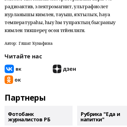
радиоактив, электромагнит, ультрафиолет
нурланышы кимәлен, тауыш, яҡтылыҡ, һауа
температураһы, һыу һәм тупраҡтың бысраныу
кимәлен тикшереү өсөн тәғәйенләнгән.
Автор:
Гөлшат Ҡунафина
Читайте нас
Партнеры
Фотобанк
Рубрика "Еда и
журналистов РБ
напитки"