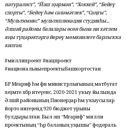
натуралист”, “Йәш эҙәрмән”, “Хоккей”, “Бейеү
спорты”, “Бейеү һәм сәләмәтлек”, “Саңғы”,
“Мультимикс” мультипликация студияһы...
Әлшәй районы балалары өсөн бына ни хәтлем
яңы түңәрәктәргә йөрөү мөмкинлеге барлыҡҡа
килгән.
#миллипроект #нацпроект
#национальныепроектыБашкортостан
БР Мәғариф һәм фән министрлығының матбуғат
хеҙмәте хәбәр итеүенсә, 2020-2021 уҡыу йылында
Әлшәй районының Пионерҙар һәм уҡыусылар
йорто нигеҙендә 920 бюджет урыны
булдырылған. Был эш “Мәғариф” милли
проектының “Һәр баланың уңышы” федераль