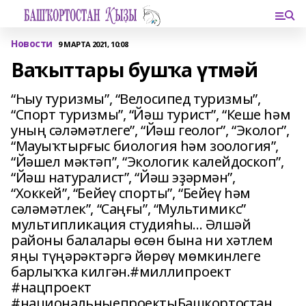
Новости
9 МАРТА 2021, 10:08
Ваҡыттары бушҡа үтмәй
“Һыу туризмы”, “Велосипед туризмы”,
“Спорт туризмы”, “Йәш турист”, “Кеше һәм
уның сәләмәтлеге”, “Йәш геолог”, “Эколог”,
“Мауыҡтырғыс биология һәм зоология”,
“Йәшел мәктәп”, “Экологик калейдоскоп”,
“Йәш натуралист”, “Йәш эҙәрмән”,
“Хоккей”, “Бейеү спорты”, “Бейеү һәм
сәләмәтлек”, “Саңғы”, “Мультимикс”
мультипликация студияһы... Әлшәй
районы балалары өсөн бына ни хәтлем
яңы түңәрәктәргә йөрөү мөмкинлеге
барлыҡҡа килгән.#миллипроект
#нацпроект
#национальныепроектыБашкортостан