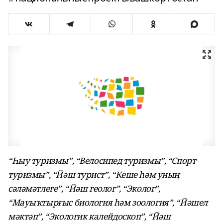
“Һыу туризмы”, “Велосипед туризмы”, “Спорт
туризмы”, “Йәш турист”, “Кеше һәм уның
сәләмәтлеге”, “Йәш геолог”, “Эколог”,
“Мауыҡтырғыс биология һәм зоология”, “Йәшел
мәктәп”, “Экологик калейдоскоп”, “Йәш