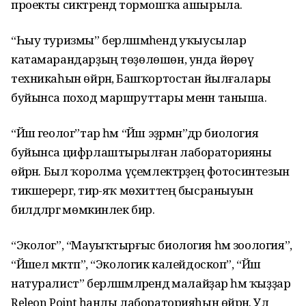
проекты сиктәрендә тормошҡа ашырыла.
“Һыу туризмы” берләшмәһендә уҡыусылар
катамарандарҙың төҙөлөшөн, унда йөрөү
техникаһын өйрәнә, Башҡортостан йылғалары
буйынса поход маршруттары менән таныша.
“Йәш геолог”тар һәм “Йәш эҙәрмән”дәр биология
буйынса цифрлаштырылған лабораторияны
өйрәнә. Был ҡоролма үҫемлектәрҙең фотосинтезын
тикшерергә, тирә-яҡ мөхиттең бысраныуын
билдәләргә мөмкинлек бирә.
“Эколог”, “Мауыҡтырғыс биология һәм зоология”,
“Йәшел мәктәп”, “Экологик калейдоскоп”, “Йәш
натуралист” берләшмәләрендә малайҙар һәм ҡыҙҙар
Releon Point һанлы лабораторияһын өйрәнә. Ул