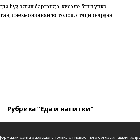
 һүҙ алып барғанда, кисәле-бөгөнлө үпкә
ан, пневмониянан ҡотолоп, стационарҙан
Рубрика "Еда и напитки"
нформации сайта разрешено только с письменного согласия администра