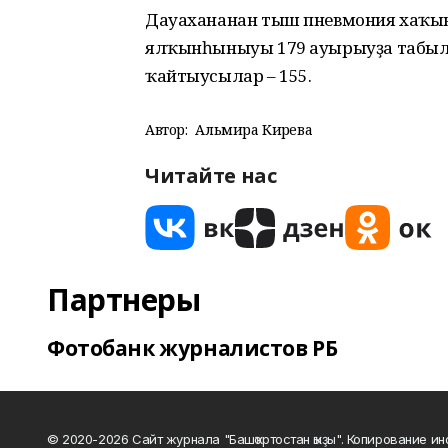
Дауахананан тыш пневмония хаҡында
ялҡынһыныуы 179 ауырыуҙа табылғ
ҡайтыусылар – 155.
Автор:
Альмира Кирәева
Читайте нас
Партнеры
Фотобанк журналистов РБ
© 2020-2026 Сайт журнала "Башҡортостан ҡыҙы". Копирование и