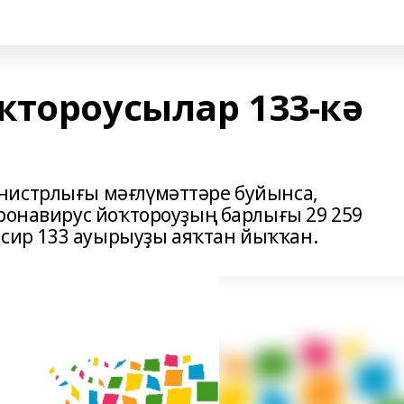
ҡтороусылар 133-кә
нистрлығы мәғлүмәттәре буйынса,
оронавирус йоҡтороуҙың барлығы 29 259
ә сир 133 ауырыуҙы аяҡтан йыҡҡан.