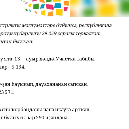
трлығы мәғлүмәттәре буйынса, республикала
роуҙың барлығы 29 259 осрағы теркәлгән.
яҡтан йыҡҡан.
ау ята, 13-ө – ауыр хәлдә. Участка табибы
р – 5 134.
9-ҙан һауығып, дауахананан сыҡҡан.
3 571.
ҙ сир ҡорбандары йәнә икәүгә артҡан.
т булыусылар 290 иҫәпләнә.