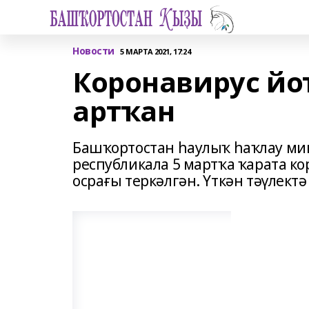
Новости
5 МАРТА 2021, 17:24
Коронавирус йо
артҡан
Башҡортостан һаулыҡ һаҡлау ми
республикала 5 мартҡа ҡарата к
осрағы теркәлгән. Үткән тәүлект