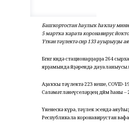
Башҡортостан һаулыҡ һаҡлау минис
5 мартҡа ҡарата коронавирус йоҡто
Үткән тәүлектә сир 133 ауырыуҙы а
Бөгөнгө көндә стационарҙарҙа 264 сырх
ярҙамында өйҙәрендә дауаланыусыла
Аҙаҡҡы тәүлектә 223 кеше, COVID-1
Сәләмәтләнеүселәрҙең дөйөм һаны – 2
Үкенескә күрә, тәүлек эсендә аяуһы
Республикала коронавирустан вафа