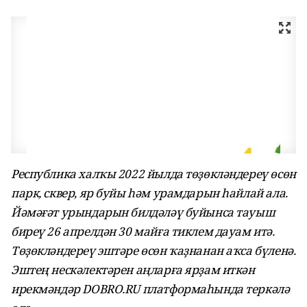
Республика халҡы 2022 йылда төҙөкләндереү өсөн
парк, сквер, яр буйы һәм урамдарын һайлай ала.
Йәмәғәт урындарын билдәләү буйынса тауыш
биреү 26 апрелдән 30 майға тиклем дауам итә.
Төҙөкләндереү эштәре өсөн ҡаҙнанан аҡса бүленә.
Эштең нескәлектәрен аңларға ярҙам иткән
ирекмәндәр
DOBRO.RU
платформаһында теркәлә