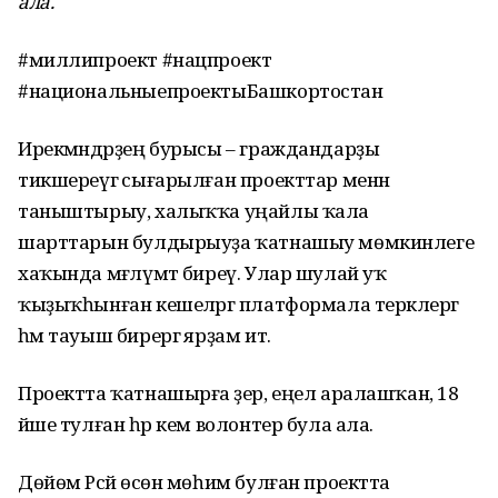
ала.
#миллипроект #нацпроект
#национальныепроектыБашкортостан
Ирекмәндәрҙең бурысы – граждандарҙы
тикшереүгә сығарылған проекттар менән
таныштырыу, халыҡҡа уңайлы ҡала
шарттарын булдырыуҙа ҡатнашыу мөмкинлеге
хаҡында мәғлүмәт биреү. Улар шулай уҡ
ҡыҙыҡһынған кешеләргә платформала теркәлергә
һәм тауыш бирергә ярҙам итә.
Проектта ҡатнашырға әҙер, еңел аралашҡан, 18
йәше тулған һәр кем волонтер була ала.
Дөйөм Рәсәй өсөн мөһим булған проектта