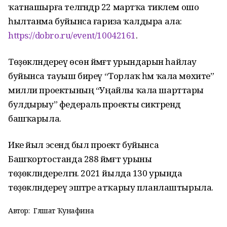
ҡатнашырға теләгәндәр 22 мартҡа тиклем ошо
һылтанма буйынса ғариза ҡалдыра ала:
https://dobro.ru/event/10042161
.
Төҙөкләндереү өсөн йәмәғәт урындарын һайлау
буйынса тауыш биреү “Торлаҡ һәм ҡала мөхите”
милли проектының “Уңайлы ҡала шарттары
булдырыу” федераль проекты сиктәрендә
башҡарыла.
Ике йыл эсендә был проект буйынса
Башҡортостанда 288 йәмәғәт урыны
төҙөкләндерелгән. 2021 йылда 130 урында
төҙөкләндереү эштәре атҡарыу планлаштырыла.
Автор:
Гөлшат Ҡунафина