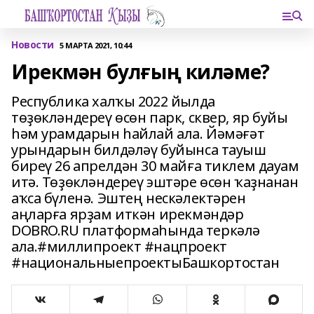
Новости
5 МАРТА 2021, 10:44
Ирекмән булғың киләме?
Республика халҡы 2022 йылда
төҙөкләндереү өсөн парк, сквер, яр буйы
һәм урамдарын һайлай ала. Йәмәғәт
урындарын билдәләү буйынса тауыш
биреү 26 апрелдән 30 майға тиклем дауам
итә. Төҙөкләндереү эштәре өсөн ҡаҙнанан
аҡса бүленә. Эштең нескәлектәрен
аңларға ярҙам иткән ирекмәндәр
DOBRO.RU платформаһында теркәлә
ала.#миллипроект #нацпроект
#национальныепроектыБашкортостан