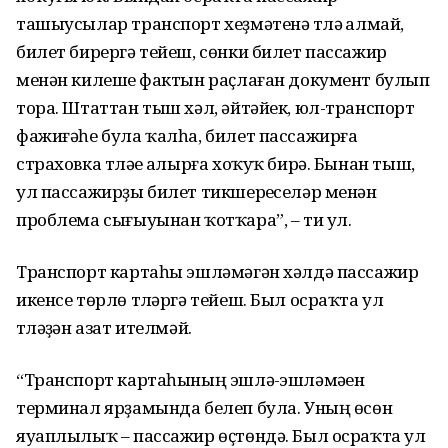
ташыусылар транспорт хеҙмәтенә түләү алмай,
билет бирергә тейеш, сөнки билет пассажир
менән килешеү фактын раҫлаған документ булып
тора. Штаттан тыш хәл, әйтәйек, юл-транспорт
фажиғәһе була ҡалһа, билет пассажирға
страховка түләүе алырға хоҡуҡ бирә. Бынан тыш,
ул пассажирҙы билет тикшереүселәр менән
проблема сығыуынан ҡотҡара”, – ти ул.
Транспорт картаһы эшләмәгән хәлдә пассажир
икенсе төрлө түләргә тейеш. Был осраҡта ул
түләүҙән азат ителмәй.
“Транспорт картаһының эшләү-эшләмәүен
терминал ярҙамында белеп була. Уның өсөн
яуаплылыҡ – пассажир өҫтөндә. Был осраҡта ул