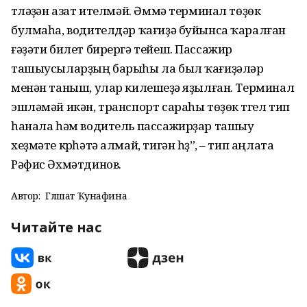
түләүҙән азат ителмәй. Әммә терминал төҙөк
булмаһа, водителдәр ҡағиҙә буйынса ҡаралған
ғәҙәти билет бирергә тейеш. Пассажир
ташыусыларҙың барыһы ла был ҡағиҙәләр
менән таныш, улар килешеүҙә яҙылған. Терминал
эшләмәй икән, транспорт сараһы төҙөк түгел тип
һанала һәм водитель пассажирҙар ташыу
хеҙмәте күрһәтә алмай, тигән һүҙ”, – тип аңлата
Рәфис Әхмәтдинов.
Автор:
Гөлшат Ҡунафина
Читайте нас