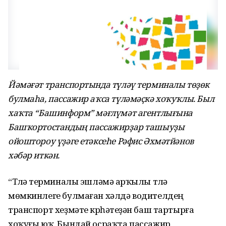
Йәмәғәт транспортында түләү терминалы төҙөк
булмаһа, пассажир аҡса түләмәҫкә хоҡуҡлы. Был
хаҡта “Башинформ” мәғлүмәт агентлығына
Башҡортостандың пассажирҙар ташыуҙы
ойоштороу үҙәге етәксеһе Рәфис Әхмәтйәнов
хәбәр иткән.
“Түләү терминалы эшләмәү арҡылы түләү
мөмкинлеге булмаған хәлдә водителдең
транспорт хеҙмәте күрһәтеүҙән баш тартырға
хоҡуғы юҡ. Бындай осраҡта пассажир