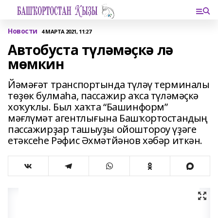
Новости
4 МАРТА 2021, 11:27
Автобуста түләмәҫкә лә
мөмкин
Йәмәғәт транспортында түләү терминалы
төҙөк булмаһа, пассажир аҡса түләмәҫкә
хоҡуҡлы. Был хаҡта “Башинформ”
мәғлүмәт агентлығына Башҡортостандың
пассажирҙар ташыуҙы ойоштороу үҙәге
етәксеһе Рәфис Әхмәтйәнов хәбәр иткән.