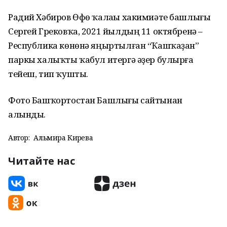
Радий Хәбиров Өфө ҡалаһы хакимиәте башлығы
Сергей Грековҡа, 2021 йылдың 11 октябренә –
Республика көнөнә яңыртылған “Ҡашҡаҙан”
паркы халыҡты ҡабул итергә әҙер булырға
тейеш, тип ҡушты.
Фото Башҡортостан Башлығы сайтынан
алынды.
Автор:
Альмира Кирәева
Читайте нас