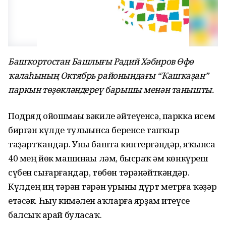
Башҡортостан Башлығы Радий Хәбиров Өфө
ҡалаһының Октябрь районындағы “Ҡашҡаҙан”
паркын төҙөкләндереү барышы менән танышты.
Подряд ойошмаһы вәкиле әйтеүенсә, паркка исем
биргән күлде тулыһынса беренсе тапҡыр
таҙартҡандар. Уны башта киптергәндәр, яҡынса
40 мең йөк машинаһы ләм, бысраҡ һәм көнкүреш
сүбен сығарғандар, төбөн тәрәнәйткәндәр.
Күлдең иң тәрән тәрән урыны дүрт метрға ҡәҙәр
етәсәк. Һыу кимәлен һаҡларға ярҙам итеүсе
балсыҡ һарай буласаҡ.