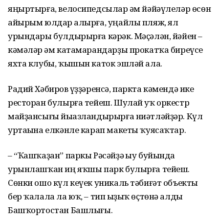
яңыртырға, велосипедсылар һәм йәйәүлеләр өсөн
айырым юлдар һалырға, уңайлы пляж, ял
урындары булдырырға кәрәк. Мәҫәлән, йәйен –
кәмәләр һәм катамарандарҙы прокатҡа биреүсе
яхта клубы, ҡышын каток эшләй ала.
Радий Хәбиров һүҙҙәренсә, паркта кәмендә ике
ресторан булырға тейеш. Шулай уҡ оркестр
майҙансығы йыһазландырырға ниәтләйҙәр. Күл
уртаһына елкәнле карап макеты ҡуясаҡтар.
– “Ҡашҡаҙан” паркы Рәсәйҙә һыу буйында
урынлашҡан иң яҡшы парк булырға тейеш.
Сөнки ошо күл кеүек уникаль тәбиғәт объекты
бер ҡалала ла юҡ, – тип һыҙыҡ өҫтөнә алды
Башҡортостан Башлығы.