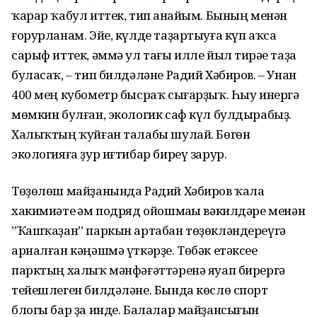
ҡарар ҡабул иттек, тип һанайым. Бының менән
ғорурланам. Эйе, күлде таҙартыуға күп аҡса
сарыф иттек, әммә ул тағы илле йыл тирәһе таҙа
буласаҡ, – тип билдәләне Радий Хәбиров. – Унан
400 мең кубометр бысраҡ сығарҙыҡ. Һыу инергә
мөмкин булған, экологик саф күл булдырабыҙ.
Халыҡтың ҡуйған талабы шулай. Бөгөн
экологияға ҙур иғтибар биреү зарур.
Төҙөлөш майҙанында Радий Хәбиров ҡала
хакимиәте һәм подряд ойошмаһы вәкилдәре менән
”Ҡашҡаҙан” паркын артабан төҙөкләндереүгә
арналған кәңәшмә үткәрҙе. Төбәк етәксеһе
парктың халыҡ мәнфәғәттәренә яуап бирергә
тейешлеген билдәләне. Бында көслө спорт
блогы бар ҙа инде. Балалар майҙансығын