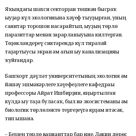
Яҡындағы шәхси секторҙан төшкән бысраҡ
һыуҙар күл экологияһына хәүеф тыуҙырған, уның
санитар торошон насарайтып, һыуҙың төрлө
паразиттар менән зарарланыуына килтергән.
Төҙөкләндереү сиктәрендә күл тирәләй
таҙартыусы экран һәм ағын һыу канализацияһы
ҡуйғандар.
Башҡорт дәүләт университетының экология һәм
йәшәү эшмәкәрлеге хәүефһеҙлеге кафедраһы
профессоры Айрат Ишбирҙин, яңыртылған
күлдә һыу таҙа буласаҡ, был иһә экосистеманы һәм
биологик төрлөлөктө тергеҙеүгә ярҙам итәсәк,
тип ышана.
– Беҙҙең төрлө варианттар бар ине. Ләкин дөрөҫ