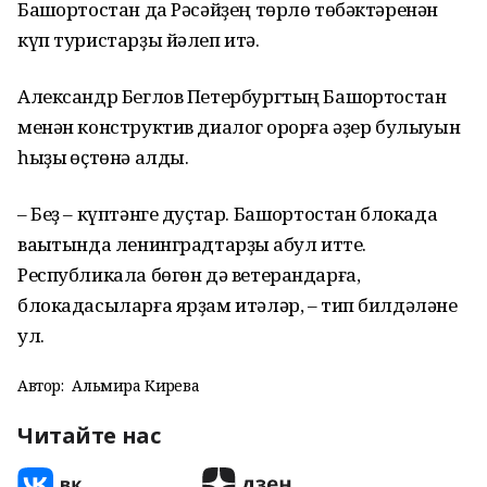
Башҡортостан да Рәсәйҙең төрлө төбәктәренән
күп туристарҙы йәлеп итә.
Александр Беглов Петербургтың Башҡортостан
менән конструктив диалог ҡорорға әҙер булыуын
һыҙыҡ өҫтөнә алды.
– Беҙ – күптәнге дуҫтар. Башҡортостан блокада
ваҡытында ленинградтарҙы ҡабул итте.
Республикала бөгөн дә ветерандарға,
блокадасыларға ярҙам итәләр, – тип билдәләне
ул.
Автор:
Альмира Кирәева
Читайте нас