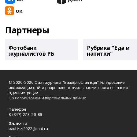
Партнеры
Фотобанк
Рубрика "Еда и
журналистов РБ
напитки"
© 2020-2026 Сайт журнала "Башҡортостан ҡыҙы". Копирование
информации сайта разрешено только с письменного согласия
администрации.
Об использовании персональных данных
Телефон
8 (347) 273-26-89
Эл. почта
bashkizi2022@mail.ru