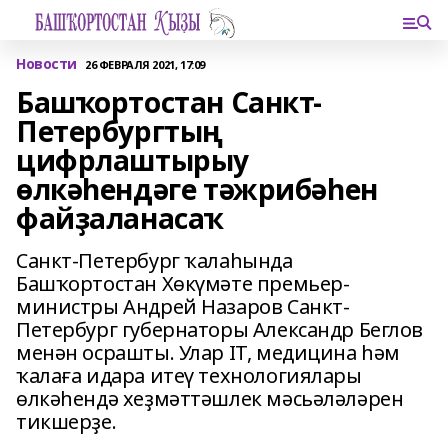
Новости
26 ФЕВРАЛЯ 2021, 17:09
Башҡортостан Санкт-
Петербургтың
цифрлаштырыу
өлкәһендәге тәжрибәһен
файҙаланасаҡ
Санкт-Петербург ҡалаһында
Башҡортостан Хөкүмәте премьер-
министры Андрей Назаров Санкт-
Петербург губернаторы Александр Беглов
менән осрашты. Улар IT, медицина һәм
ҡалаға идара итеү технологиялары
өлкәһендә хеҙмәттәшлек мәсьәләләрен
тикшерҙе.