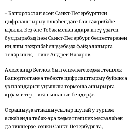
– Башҡортостан өсөн Санкт-Петербургтың
цифрлаштырыу өлкәһендәге бай тәжрибәһе
ҡыҙыҡлы. Беҙ әле Төбәк менән идара итеү үҙәген
булдырабыҙ һәм Санкт-Петербург белгестәренең
иң яҡшы тәжрибәһен үҙебеҙҙә файҙаланырға
теләр инек, – тине Андрей Назаров.
Александр Беглов, был өлкәләге хеҙмәттәшлек
Башҡортостанға төбәкте цифрлаштырыу буйынса
үҙ пландарын уңышлы тормошҡа ашырырға
ярҙам итер, тигән ышаныс белдерҙе.
Осрашыуҙа ҡатнашыусылар шулай уҡ туризм
өлкәһендә төбәк-ара хеҙмәттәшлек мәсьәләһен
дә тикшерҙе, сөнки Санкт-Петербург та,