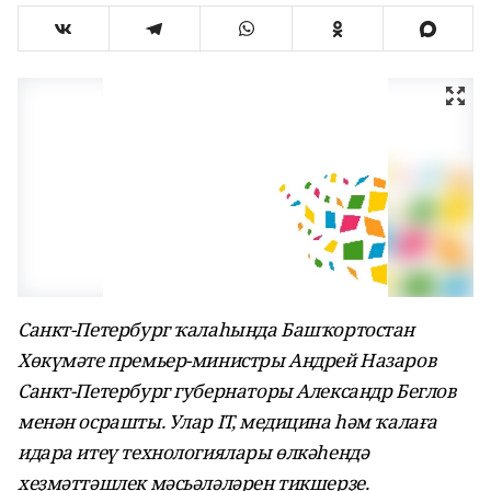
Санкт-Петербург ҡалаһында Башҡортостан
Хөкүмәте премьер-министры Андрей Назаров
Санкт-Петербург губернаторы Александр Беглов
менән осрашты. Улар IT, медицина һәм ҡалаға
идара итеү технологиялары өлкәһендә
хеҙмәттәшлек мәсьәләләрен тикшерҙе.