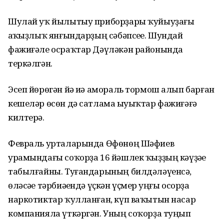
Шулай уҡ йылытыу приборҙары ҡуйыуҙағы
һаҡһыҙлыҡ янғындарҙың сәбәпсеһе. Шундай
фажиғәле осраҡтар Дәүләкән районында
теркәлгән.
Эсеп йөрөгән йә иһә амораль тормош алып барған
кешеләр өсөн дә сатлама һыуыҡтар фажиғәғә
килтерә.
Февраль урталарында Өфөнөң Шәфиев
урамындағы соҡорҙа 16 йәшлек ҡыҙҙың кәүҙәһе
табылғайны. Туғандарының билдәләүенсә,
өләсәһе тәрбиәһендә үҫкән үҫмер һуңғы осорҙа
наркотиктар ҡулланған, күп ваҡытын насар
компанияла үткәргән. Уның соҡорҙа туңып