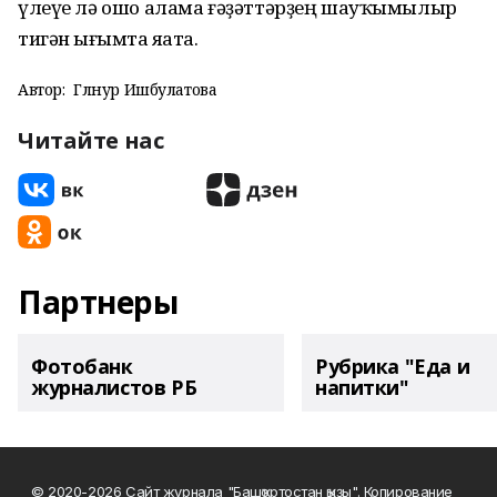
үлеүе лә ошо алама ғәҙәттәрҙең шауҡымылыр
тигән һығымта яһата.
Автор:
Гөлнур Ишбулатова
Читайте нас
Партнеры
Фотобанк
Рубрика "Еда и
журналистов РБ
напитки"
© 2020-2026 Сайт журнала "Башҡортостан ҡыҙы". Копирование