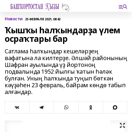
Новости
25 ФЕВРАЛЯ 2021, 08:42
Ҡышҡы һалҡындарҙа үлем
осраҡтары бар
Сатлама һалҡындар кешеләрҙең
вафатына ла килтерҙе. Әлшәй районының
Шафран ауылында үҙ йортоноң
подвалында 1952 йылғы ҡатын һәләк
булған. Уның һалҡында туңып бөткән
кәүҙәһен 23 февраль, байрам көндө табып
алғандар.