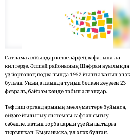
Сатлама һалҡындар кешеләрҙең вафатына ла
килтерҙе. Әлшәй районының Шафран ауылында
үҙ йортоноң подвалында 1952 йылғы ҡатын һәләк
булған. Уның һалҡында туңып бөткән кәүҙәһен 23
февраль, байрам көндө табып алғандар.
Тәфтиш органдарының мәғлүмәттәре буйынса,
өйҙәге йылытыу системаһы сафтан сығыу
сәбәпле, ҡатын торбаларын үҙе йылытырға
тырышҡан. Ҡыҙғанысҡа, ул һәләк булған.