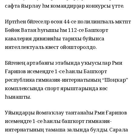
сафта йырлау һәм командирҙар конкурсы үтте.
Иртәгәһен бәйгеселәр өсөн 44-се полилингваль мәктәптә
Бөйөк Ватан һуғышы һәм 112-се Башҡорт
кавалерия дивизияһы тарихы буйынса
интеллектуаль квест ойошторолдо.
Бәйгенең артабанғы этабында уҡыусылар Рәми
Ғарипов исемендәге 1-се һанлы Башҡорт
республика гимназия-интернатының “Шоңҡар”
комплексында спорт ярыштарында көс
һынашты.
Уйындарҙы йомғаҡлау тантанаһы Рәми Ғарипов
исемендәге 1-се һанлы башҡорт гимназия-
интернатының тамаша залында булды. Сарала