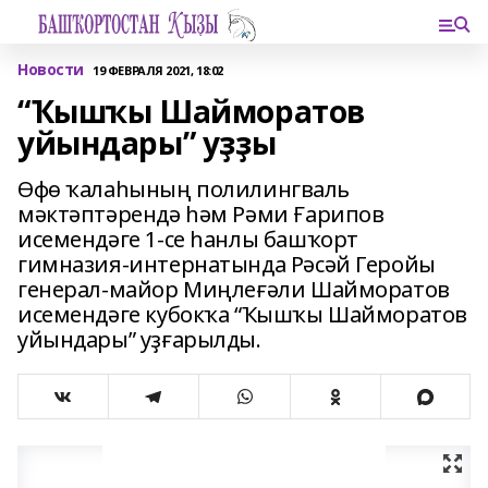
Новости
19 ФЕВРАЛЯ 2021, 18:02
“Ҡышҡы Шайморатов
уйындары” уҙҙы
Өфө ҡалаһының полилингваль
мәктәптәрендә һәм Рәми Ғарипов
исемендәге 1-се һанлы башҡорт
гимназия-интернатында Рәсәй Геройы
генерал-майор Миңлеғәли Шайморатов
исемендәге кубокҡа “Ҡышҡы Шайморатов
уйындары” уҙғарылды.