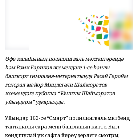
Өфө ҡалаһының полилингваль мәктәптәрендә
һәм Рәми Ғарипов исемендәге 1-се һанлы
башҡорт гимназия-интернатында Рәсәй Геройы
генерал-майор Миңлеғәли Шайморатов
исемендәге кубокҡа “Ҡышҡы Шайморатов
уйындары” уҙғарылды.
Уйындар 162-се “Смарт” полилингваль мәктәбендә
тантаналы сара менән башланып китте. Был
көндә шулай уҡ сафта йөрөү әҙерлеге смотры,