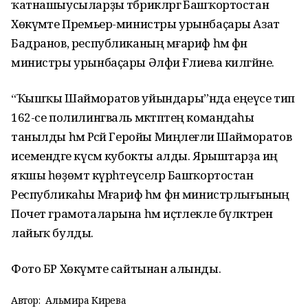
ҡатнашыусыларҙы тәбрикләргә Башҡортостан
Хөкүмәте Премьер-министры урынбаҫары Азат
Бадранов, республиканың мәғариф һәм фән
министры урынбаҫары Әлфиә Ғәлиева килгәйне.
“Ҡышҡы Шайморатов уйындары”нда еңеүсе тип
162-се полилингваль мәктәптең командаһы
танылды һәм Рәсәй Геройы Миңлеғәли Шайморатов
исемендәге күсмә кубокты алды. Ярыштарҙа иң
яҡшы һөҙөмтә күрһәтеүселәр Башҡортостан
Республикаһы Мәғариф һәм фән министрлығының
Почет грамоталарына һәм иҫтәлекле бүләктәренә
лайыҡ булды.
Фото БР Хөкүмәте сайтынан алынды.
Автор:
Альмира Кирәева