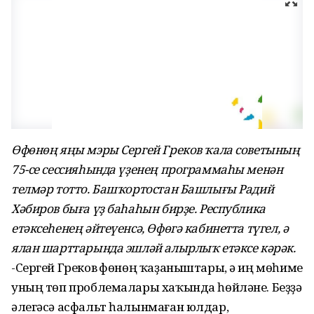
Өфөнөң яңы мэры Сергей Греков ҡала советының
75-се сессияһында үҙенең программаһы менән
телмәр тотто. Башҡортостан Башлығы Радий
Хәбиров быға үҙ баһаһын бирҙе. Республика
етәксеһенең әйтеүенсә, Өфөгә кабинетта түгел, ә
ялан шарттарында эшләй алырлыҡ етәксе кәрәк.
-Сергей Греков Өфөнөң ҡаҙаныштары, ә иң мөһиме
уның төп проблемалары хаҡында һөйләне. Беҙҙә
әлегәсә асфальт һалынмаған юлдар,