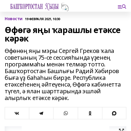
Новости
19 ФЕВРАЛЯ 2021, 10:30
Өфөгә яңы ҡарашлы етәксе
кәрәк
Өфөнөң яңы мэры Сергей Греков ҡала
советының 75-се сессияһында үҙенең
программаһы менән телмәр тотто.
Башҡортостан Башлығы Радий Хәбиров
быға үҙ баһаһын бирҙе. Республика
етәксеһенең әйтеүенсә, Өфөгә кабинетта
түгел, ә ялан шарттарында эшләй
алырлыҡ етәксе кәрәк.