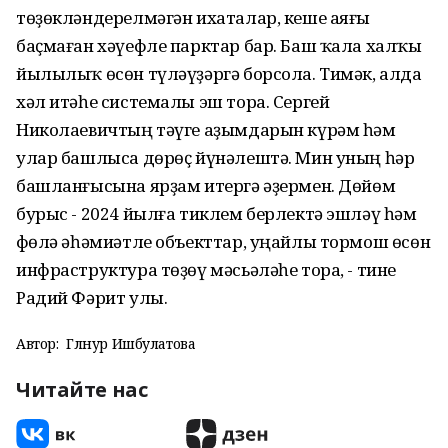
төҙөкләндерелмәгән ихаталар, кеше аяғы
баҫмаған хәүефле парктар бар. Баш ҡала халҡы
йылылыҡ өсөн түләүҙәргә борсола. Тимәк, алда
хәл итәһе системалы эш тора. Сергей
Николаевичтың тәүге аҙымдарын күрәм һәм
улар башлыса дөрөҫ йүнәлештә. Мин уның һәр
башланғысына ярҙам итергә әҙермен. Дөйөм
бурыс - 2024 йылға тиклем берлектә эшләү һәм
Өфөлә әһәмиәтле объекттар, уңайлы тормош өсөн
инфраструктура төҙөү мәсьәләһе тора, - тине
Радий Фәрит улы.
Автор:
Гөлнур Ишбулатова
Читайте нас