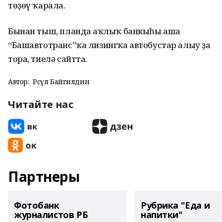
төҙөү ҡарала.
Бынан тыш, планда Һаҡлыҡ банкыһы аша
“Башавтотранс”ҡа лизингҡа автобустар алыу ҙа
тора, тиелә сайтта.
Автор:
Рәсүл Байгилдин
Читайте нас
Партнеры
Фотобанк
Рубрика "Еда и
журналистов РБ
напитки"