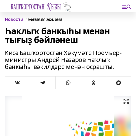
Новости
19 ФЕВРАЛЯ 2021, 05:35
Һаклыҡ банкыһы менән
тығыҙ бәйләнеш
Кисә Башҡортостан Хөкүмәте Премьер-
министры Андрей Назаров Һаҡлыҡ
банкыһы вәкилдәре менән осрашты.