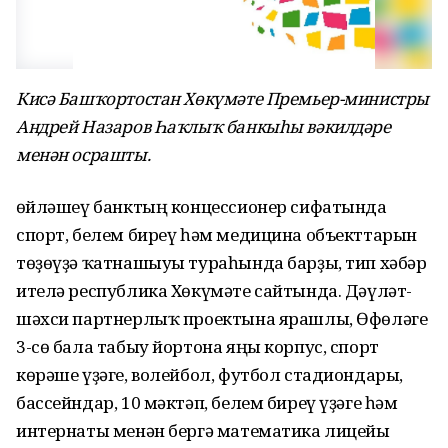
Кис
ә Башҡортостан Хөкүмәте Премьер-министры
Андрей Назаров Һаҡлыҡ банкыһы вәкилдәре
менән осрашты.
Һөйләшеү банктың концессионер сифатында
спорт, белем биреү һәм медицина объекттарын
төҙөүҙә ҡатнашыуы тураһында барҙы, тип хәбәр
ителә республика Хөкүмәте сайтында. Дәүләт-
шәхси партнерлыҡ проектына ярашлы, Өфөләге
3-сө бала табыу йортона яңы корпус, спорт
көрәше үҙәге, волейбол, футбол стадиондары,
бассейндар, 10 мәктәп, белем биреү үҙәге һәм
интернаты менән бергә математика лицейы