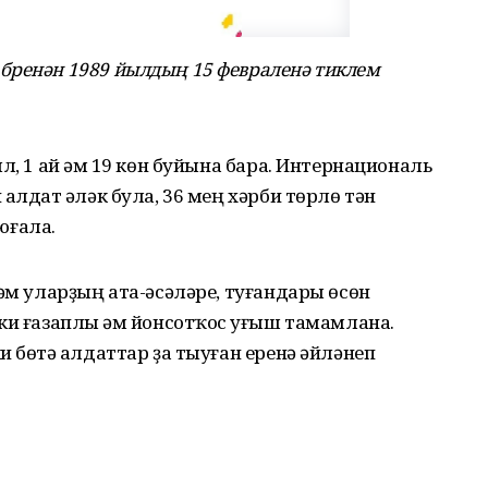
бренəн 1989 йылдың 15 февраленə тиклем
л, 1 ай һəм 19 көн буйына бара. Интернациональ
алдат һəлəк була, 36 мең хәрби төрлө тән
 юғала.
һәм уларҙың ата-әсәләре, туғандары өсөн
ки ғазаплы һəм йонсотҡос һуғыш тамамлана.
 бөтə һалдаттар ҙа тыуған еренə əйлəнеп