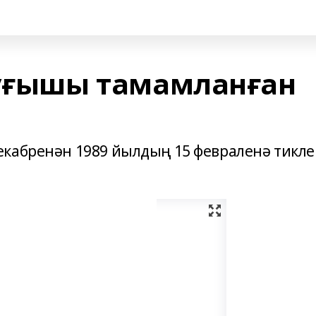
һуғышы тамамланған
екабренəн 1989 йылдың 15 февраленə тикл