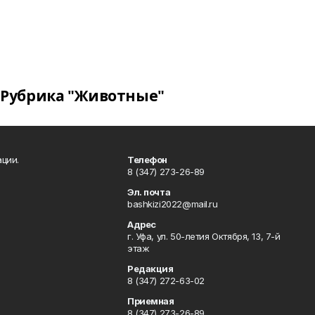
Рубрика "Животные"
ции.
Телефон
8 (347) 273-26-89
Эл. почта
bashkizi2022@mail.ru
Адрес
г. Уфа, ул. 50-летия Октября, 13, 7-й
этаж
Редакция
8 (347) 272-63-02
Приемная
8 (347) 273-26-89