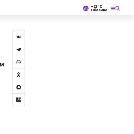
+23 °С
Облачно
ем