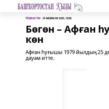
Новости
15 ФЕВРАЛЯ 2021, 10:55
Бөгөн – Афған 
көн
Афған һуғышы 1979 йылдың 25 д
дауам итте.