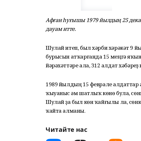
Афған һуғышы 1979 йылдың 25 дека
дауам итте.
Шулай итеп, был хəрби хəрəкəт 9 йы
бурысын атҡарғанда 15 меңгə яҡын һ
йәрәхәттәре ала, 312 һалдат хəбəрһеҙ
1989 йылдың 15 феврале һалдаттар 
ҡыуаныс һәм шатлыҡ көнө була, сөн
Шулай ҙа был көн ҡайғылы ла, сөнки
ҡайта алманы.
Читайте нас