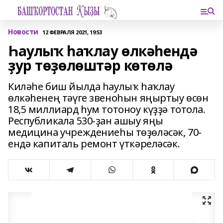
Новости
12 ФЕВРАЛЯ 2021, 19:53
Һаулыҡ һаҡлау өлкәһендә
ҙур төҙөлөштәр көтөлә
Киләһе биш йылда һаулыҡ һаҡлау
өлкәһенең тәүге звеноһын яңыртыу өсөн
18,5 миллиард һум тотоноу күҙҙә тотола.
Республикала 530-ҙан ашыу яңы
медицина учреждениеһы төҙөләсәк, 70-
ендә капиталь ремонт үткәреләсәк.