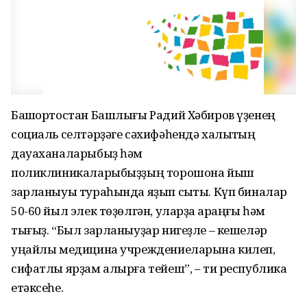
Башҡортостан Башлығы Радий Хәбиров үҙенең
социаль селтәрҙәге сәхифәһендә халыҡтың
дауаханаларыбыҙ һәм
поликлиникаларыбыҙҙың торошона йыш
зарланыуы тураһында яҙып сыҡты. Күп биналар
50-60 йыл элек төҙөлгән, уларҙа ҡараңғы һәм
тығыҙ. “Был зарланыуҙар нигеҙле – кешеләр
уңайлы медицина учреждениеларына килеп,
сифатлы ярҙам алырға тейеш”, – ти республика
етәксеһе.