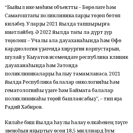
“Быйыл ике мөһим объектты – Бөрөләге һәм
Саҡмағоштағы поликлиникаларҙы төҙөп бөтөп
киләбеҙ. Уларҙы 2021 йылда тапшырырға
ниәтләйбеҙ. Ә 2022 йылда тағы ла дүрт ҙур
төҙөлөш – Учалы ҡала дауаханаһында һәм Өфө
кардиология үҙәгендә хирургия корпустарын,
шулай уҡ Ҡыуатов исемендәге республика клиник
дауаханаһында һәм Затонда
поликлиникаларҙы һалыу тамамланасаҡ. 2021
йылда Республика балалар онкологияһы һәм
гематологияһы үҙәге һәм Баймаҡта балалар
поликлиникаһы төҙөй башлаясаҡбыҙ”, – тип яҙа
Радий Хәбиров.
Киләһе биш йылда һаулыҡ һаҡлау өлкәһенең тәүге
звеноһын яңыртыу өсөн 18,5 миллиард һум