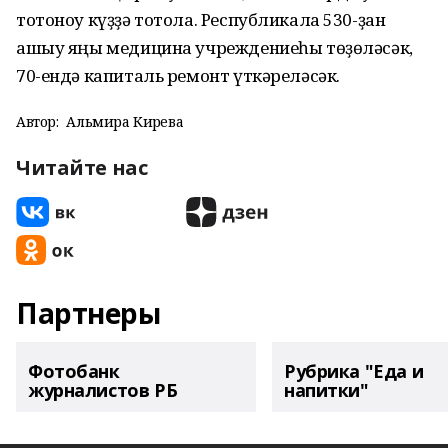
тотоноу күҙҙә тотола. Республикала 530-ҙан
ашыу яңы медицина учреждениеһы төҙөләсәк,
70-ендә капиталь ремонт үткәреләсәк.
Автор:
Альмира Кирәева
Читайте нас
Партнеры
Фотобанк
Рубрика "Еда и
журналистов РБ
напитки"