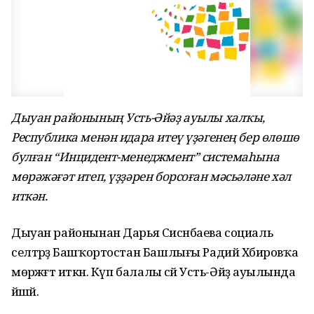
Дыуан районының Усть-Әйәҙ ауылы халҡы,
Республика менән идара итеү үҙәгенең бер өлөшө
булған “Инцидент-менеджмент” системаһына
мөрәжәғәт итеп, үҙҙәрен борсоған мәсьәләне хәл
иткән.
Дыуан районынан Дарья Сисәнбаева социаль
селтәрҙә Башҡортостан Башлығы Радий Хәбировҡа
мөрәжәғәт иткән. Күп балалы әсәй Усть-Әйәҙ ауылында
йәшәй.