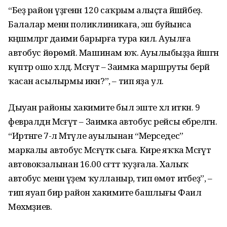
“Беҙ район үҙәгенән 120 саҡрым алыҫта йәшәйбеҙ.
Балалар менән поликлиникаға, эш буйынса
кәңәшмәләргә даими барырға тура килә. Ауылға
автобус йөрөмәй. Машинам юҡ. Ауылыбыҙҙа йәшәгән
күптәр ошо хәлдә. Мәсәғүт – Заимка маршруты берәй
ҡасан асылырмы икән?”, – тип яҙа ул.
Дыуан районы хакимиәте был эште хәл иткән. 9
февралдән Мәсәғүт – Заимка автобус рейсы ебәрелгән.
“Иртәнге 7-лә Мәтәүле ауылынан “Мерседес”
маркалы автобус Мәсәғүткә сыға. Кире яҡҡа Мәсәғүт
автовокзалынан 16.00 сәғәттә ҡуҙғала. Халыҡ
автобус менән әүҙем ҡулланыр, тип өмөт итәбеҙ”, –
тип яуап бирә район хакимиәте башлығы Фаил
Мөхәмәҙиев.