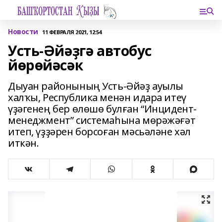
Новости
11 ФЕВРАЛЯ 2021, 12:54
Усть-Әйәҙгә автобус
йөрөйәсәк
Дыуан районының Усть-Әйәҙ ауылы
халҡы, Республика менән идара итеү
үҙәгенең бер өлөшө булған “Инцидент-
менеджмент” системаһына мөрәжәғәт
итеп, үҙҙәрен борсоған мәсьәләне хәл
иткән.