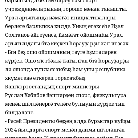
барышында белем биреү һәм спорт
учреждениеларының торошо менән танышты.
Урал аръяғында йәмәғәт инициативалары
берлеге барлыҡҡа килде. Уның етәксеһе Иҙел
Солтанов әйтеүенсә, йәмәғәт ойошмаһы Урал
аръяғындағы бөтә киҫкен һорауҙарҙы хәл итәсәк.
- Бөгөн беҙ ошо ойошманың тәүге һөҙөмтәләрен
күрҙек. Ошо яҡ төбәккә ҡағылған бөтә һорауҙарҙы
ла ошонда туплаясаҡбыҙ һәм уны республика
хөкүмәтенә еткереп торасаҡбыҙ.
Башҡортостандың спорт министры
Руслан Хәбибов йәштәрҙең спорт, физкультура
менән шөғөлләнергә теләге булыуын күрҙек тип
билдәләне.
- Рәсәй Президенты беҙҙең алда бурыстар ҡуйҙы.
2024 йылдарға спорт менән даими шөғөлләнгән