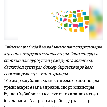
Баймак һәм Сибай ҡалаһының йәш спортсылары
яңы инвентарҙәр алып ҡыуанды. Ошо көндәрҙә
спорт менән дуҫ булған үҫмерҙәргә волейбол,
баскетбол туптары, боксер бирсәткәләре һәм
спорт формалары тапшырылды.
Төбәккә республика хөкүмәте премьер-министры
урынбаҫары Азат Бадранов, спорт министры
Руслан Хәбибовтың килеүе ошо саралар менән
билдәләнде. Улар көньяҡ райондарға сәфәр