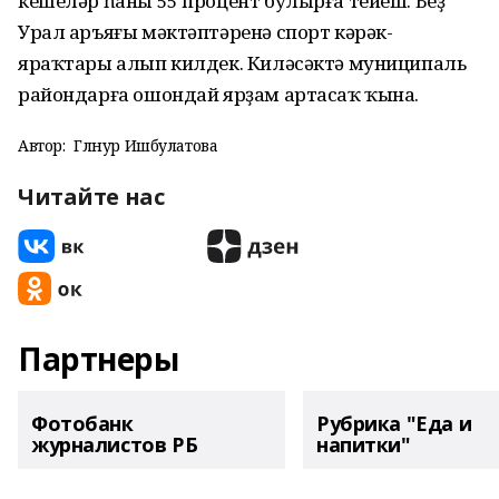
кешеләр һаны 55 процент булырға тейеш. Беҙ
Урал аръяғы мәктәптәренә спорт кәрәк-
яраҡтары алып килдек. Киләсәктә муниципаль
райондарға ошондай ярҙам артасаҡ ҡына.
Автор:
Гөлнур Ишбулатова
Читайте нас
Партнеры
Фотобанк
Рубрика "Еда и
журналистов РБ
напитки"