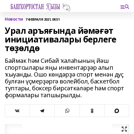
Новости
7 ФЕВРАЛЯ 2021, 08:51
Урал аръяғында йәмәғәт
инициативалары берлеге
төҙөлдө
Баймак һәм Сибай ҡалаһының йәш
спортсылары яңы инвентарҙәр алып
ҡыуанды. Ошо көндәрҙә спорт менән дуҫ
булған үҫмерҙәргә волейбол, баскетбол
туптары, боксер бирсәткәләре һәм спорт
формалары тапшырылды.