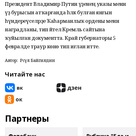
Президент Владимир Путин үҙенең указы менән
үҙ бурысын атҡарғанда һәләк булған янғын
һүндереүселәрҙе Ҡаһарманлыҡ ордены менән
наградланы, тип әйтелә Кремль сайтына
ҡуйылған документта. Край губернаторы 5
февралде траур көнө тип иғлан итте.
Автор:
Рәсүл Байгилдин
Читайте нас
Партнеры