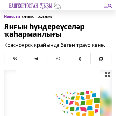
Новости
5 ФЕВРАЛЯ 2021, 06:40
Янғын һүндереүселәр
ҡаһарманлығы
Красноярск крайында бөгөн траур көнө.