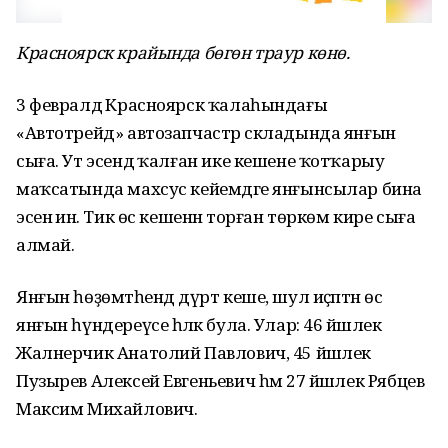
Красноярск крайында
бөгөн
траур
көнө.
3 февралдә Красноярск ҡалаһындағы
«Автотрейд» автозапчастәр складында янғын
сыға. Ут эсендә ҡалған ике кешене ҡотҡарыу
маҡсатында махсус кейемдәге янғынсылар бина
эсенә инә. Тик өс кешенән торған төркөм кире сыға
алмай.
Янғын һөҙөмтәһендә дүрт кеше, шул иҫәптән өс
янғын һүндереүсе һәләк була. Улар: 46 йәшлек
Жалнерчик Анатолий Павлович, 45 йәшлек
Пузырев Алексей Евгеньевич һәм 27 йәшлек Рябцев
Максим Михайлович.