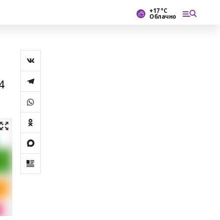
+17 °С
Облачно
4