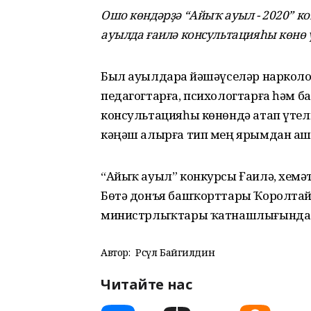
Ошо көндәрҙә “Айыҡ ауыл - 2020” к
ауылда ғаилә консультацияһы көнө ү
Был ауылдарҙа йәшәүселәр нарколог
педагогтарға, психологтарға һәм б
консультацияһы көнөндә атап үтелгә
кәңәш алырға тип мең ярымдан аш
“Айыҡ ауыл” конкурсы Ғаилә, хеҙм
Бөтә донъя башҡорттары Ҡоролтай
министрлыҡтары ҡатнашлығында 
Автор:
Рәсүл Байгилдин
Читайте нас