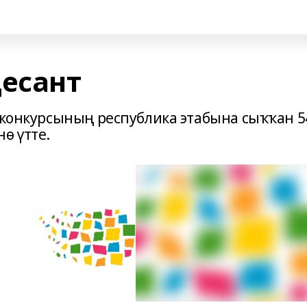
десант
” конкурсының республика этабына сыҡҡан 5
ө үтте.