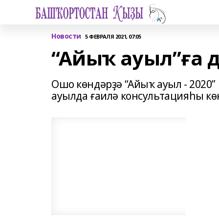
Новости
5 ФЕВРАЛЯ 2021, 07:05
“Айыҡ ауыл”ға 
Ошо көндәрҙә “Айыҡ ауыл - 2020
ауылда ғаилә консультацияһы көн