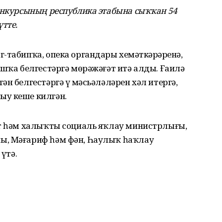
онкурсының республика этабына сыҡҡан 54
тте.
-табипҡа, опека органдары хеҙмәткәрҙәренә,
ашҡа белгестәргә мөрәжәғәт итә алды. Ғаилә
н белгестәргә үҙ мәсьәләләрен хәл итергә,
ыу кеше килгән.
әт һәм халыҡты социаль яҡлау министрлығы,
ы, Мәғариф һәм фән, Һаулыҡ һаҡлау
үтә.