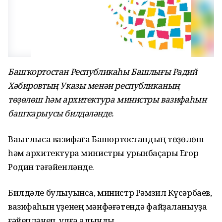
Башҡортостан Республикаһы Башлығы Радий
Хәбировтың Указы менән республиканың
төҙөлөш һәм архитектура министры вазифаһын
башҡарыусы билдәләнде.
Ваҡытлыса вазифаға Башҡортостандың төҙөлөш
һәм архитектура министры урынбаҫары Егор
Родин тәғәйенләнде.
Билдәле булыуынса, министр Рәмзил Күсәрбаев,
вазифаһын үҙенең мәнфәғәтендә файҙаланыуҙа
ғәйепләнеп, ҡулға алынды.