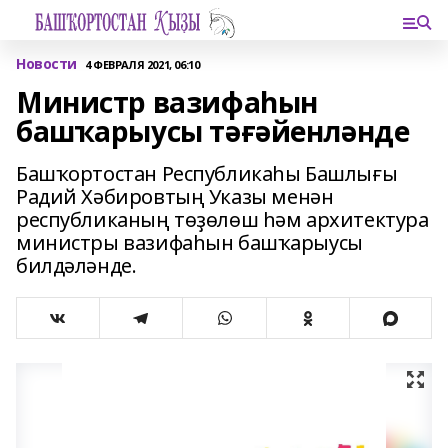
Новости
4 ФЕВРАЛЯ 2021, 06:10
Министр вазифаһын
башҡарыусы тәғәйенләнде
Башҡортостан Республикаһы Башлығы
Радий Хәбировтың Указы менән
республиканың төҙөлөш һәм архитектура
министры вазифаһын башҡарыусы
билдәләнде.