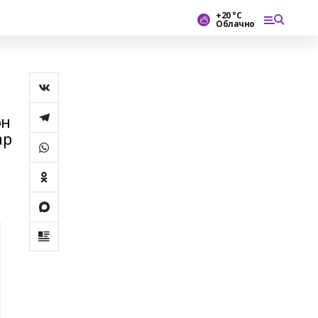
+20 °С
Облачно
өн
ар