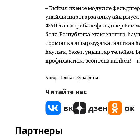
– Быйыл икенсе модулле фельдшер
уңайлы шарттарҙа алыу айырыуса 
ФАП-та тәжрибәле фельдшер Римма 
белә. Республика етәкселегенә, һа
тормошҡа ашырыуҙа ҡатнашҡан һәр
һаулыҡ, бәхет, уңыштар теләйем. 
профилактика өсөн генә килһен! – 
Автор:
Гөлшат Ҡунафина
Читайте нас
Партнеры