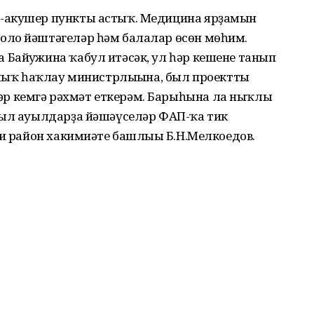
-акушер пункты астыҡ. Медицина ярҙамын
оло йәштәгеләр һәм балалар өсөн мөһим.
Байғужина ҡабул итәсәк, ул һәр кешене танып
улыҡ һаҡлау министрлығына, был проектты
 кемгә рәхмәт еткерәм. Барыһына ла ныҡлы
Был ауылдарҙа йәшәүселәр ФАП-ҡа тик
ти район хакимиәте башлығы Б.Н.Мелкоедов.