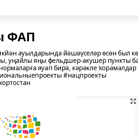
ы ФАП
кйән ауылдарында йәшәүселәр өсөн был к
ты, уңайлы яңы фельдшер-акушер пункты б
нормаларға яуап бирә, кәрәкле ҡорамалдар
циональныепроекты #нацпроекты
кортостан