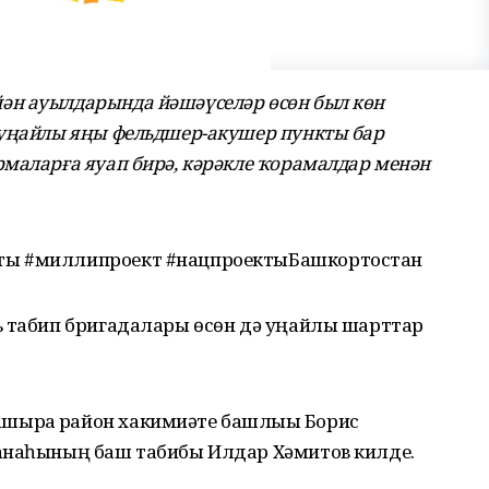
ән ауылдарында йәшәүселәр өсөн был көн
 уңайлы яңы фельдшер-акушер пункты бар
маларға яуап бирә, кәрәкле ҡорамалдар менән
ты #миллипроект #нацпроектыБашкортостан
ь табип бригадалары өсөн дә уңайлы шарттар
ырға район хакимиәте башлығы Борис
ханаһының баш табибы Илдар Хәмитов килде.