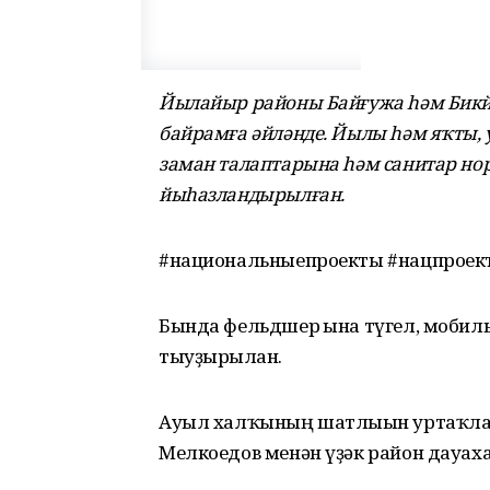
Йылайыр районы Байғужа һәм Бикй
байрамға әйләнде. Йылы һәм яҡты,
заман талаптарына һәм санитар нор
йыһазландырылған.
#национальныепроекты #нацпроек
Бында фельдшер ғына түгел, мобил
тыуҙырылған.
Ауыл халҡының шатлығын уртаҡлаш
Мелкоедов менән үҙәк район дауа