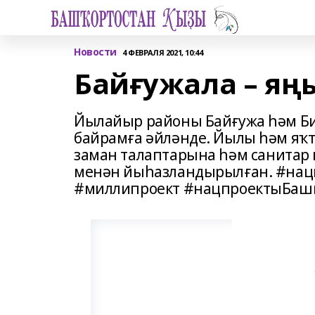
Новости
4 ФЕВРАЛЯ 2021, 10:44
Байғужала – яң
Йылайыр районы Байғужа һәм Би
байрамға әйләнде. Йылы һәм яҡ
заман талаптарына һәм санитар 
менән йыһазландырылған. #на
#миллипроект #нацпроектыБаш