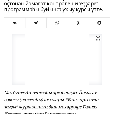
өҫтөнән йәмәғәт контроле нигеҙҙәре”
программаһы буйынса уҡыу курсы үтте.
Матбуғат Агентствоһы эргәһендәге Йәмәғәт
советы (палатаһы) ағзалары, “Башҡортостан
ҡыҙы” журналының баш мөхәррире Гөлназ
Ҡотоева, шулай уҡ Башҡортостан