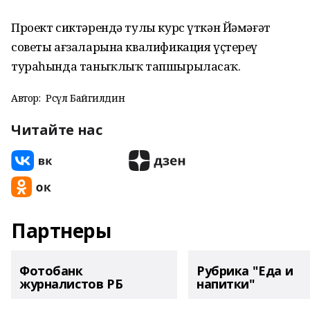
Проект сиктәрендә тулы курс үткән Йәмәғәт
советы ағзаларына квалификация үҫтереү
тураһында таныҡлыҡ тапшырыласаҡ.
Автор:
Рәсүл Байгилдин
Читайте нас
Партнеры
Фотобанк
Рубрика "Еда и
журналистов РБ
напитки"