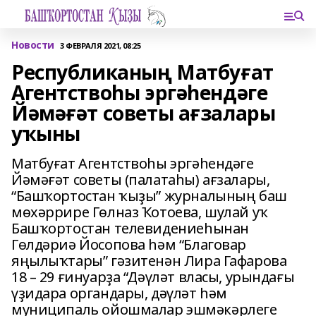
Новости
3 ФЕВРАЛЯ 2021, 08:25
Республиканың Матбуғат
Агентствоһы эргәһендәге
Йәмәғәт советы ағзалары
уҡыны
Матбуғат Агентствоһы эргәһендәге
Йәмәғәт советы (палатаһы) ағзалары,
“Башҡортостан ҡыҙы” журналының баш
мөхәррире Гөлназ Ҡотоева, шулай уҡ
Башҡортостан телевидениеһынан
Гөлдәриә Йосопова һәм “Благовар
яңылыҡтары” гәзитенән Лира Гафарова
18 – 29 ғинуарҙа “Дәүләт власы, урындағы
үҙидара органдары, дәүләт һәм
муниципаль ойошмалар эшмәкәрлеге