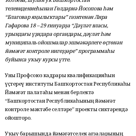
телевидениеһынан Гөлдәриә Йосопова һәм
“Благовар яңылыҡтары” гәзитенән Лира
Гафарова 18 – 29 ғинуарҙа “Дәүләт власы,
урындағы үҙидара органдары, дәүләт һәм
муниципаль ойошмалар эшмәкәрлеге өҫтөнән
йәмәғәт контроле нигеҙҙәре” программаһы
буйынса уҡыу курсы үтте.
Уны Профсоюз кадрҙары квалификацияһын
үҫтереү институты Башҡортостан Республикаһы
Йәмәғәт палатаһы менән берлектә
“Башҡортостан Республикаһының йәмәғәт
контроле мәктәбе селтәре” проекты сиктәрендә
ойошторҙо.
Уҡыу барышында йәмәғәтселек ағзаларының