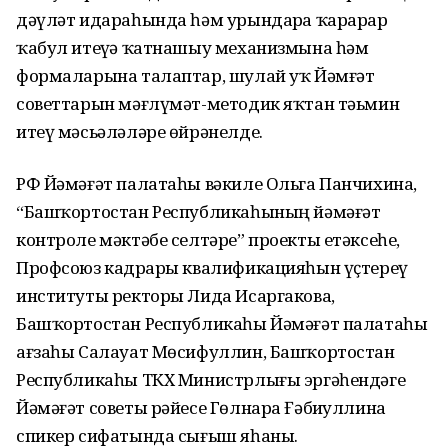
дәүләт идараһында һәм урындарҙа ҡарарҙар
ҡабул итеүҙә ҡатнашыу механизмына һәм
формаларына талаптар, шулай уҡ Йәмғәт
советтарын мәғлүмәт-методик яҡтан тәьмин
итеү мәсьәләләре өйрәнелде.
РФ Йәмәғәт палатаһы вәкиле Ольга Панчихина,
“Башҡортостан Республикаһының йәмәғәт
контроле мәктәбе селтәре” проекты етәксеһе,
Профсоюз кадрҙары квалификацияһын үҫтереү
институты ректоры Лида Исаргакова,
Башҡортостан Республикаһы Йәмәғәт палатаһы
ағзаһы Салауат Мөсифуллин, Башҡортостан
Республикаһы ТКХ Министрлығы эргәһендәге
Йәмәғәт советы рәйесе Гөлнара Ғәбиҙуллина
спикер сифатында сығыш яһаны.