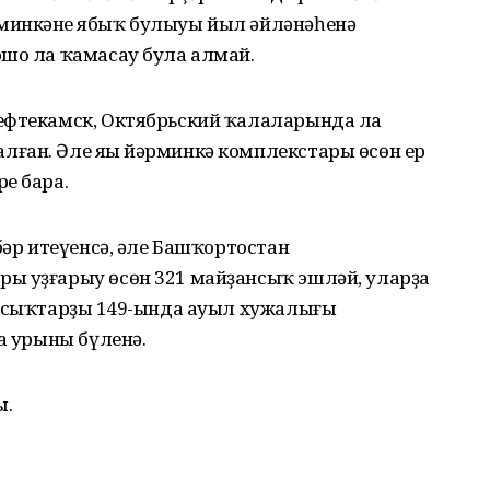
минкәнең ябыҡ булыуы йыл әйләнәһенә
ошо ла ҡамасау була алмай.
ефтекамск, Октябрьский ҡалаларында ла
ған. Әле яңы йәрминкә комплекстары өсөн ер
е бара.
бәр итеүенсә, әле Башҡортостан
ы уҙғарыу өсөн 321 майҙансыҡ эшләй, уларҙа
ансыҡтарҙың 149-ында ауыл хужалығы
а урыны бүленә.
ы.