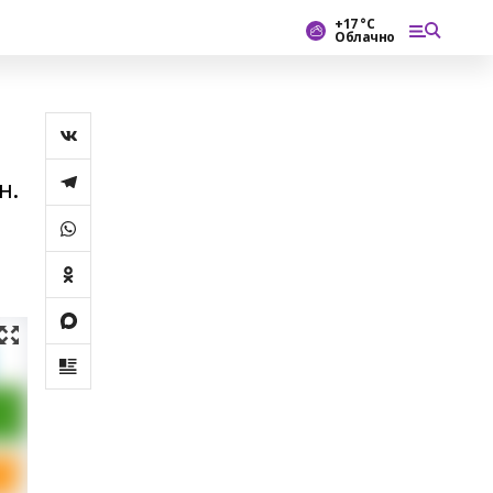
+17 °С
Облачно
н.