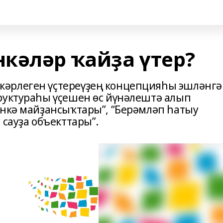
кәләр ҡайҙа үтер?
әрлеген үҫтереүҙең концепцияһы эшләнгә
руктураһы үҫешен өс йүнәлештә алып
инкә майҙансыҡтары”, “Берәмләп һатыу
 сауҙа объекттары”.