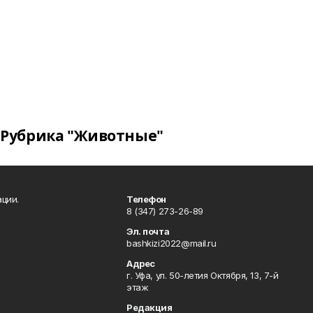
Рубрика "Животные"
ции.
Телефон
8 (347) 273-26-89
Эл. почта
bashkizi2022@mail.ru
Адрес
г. Уфа, ул. 50-летия Октября, 13, 7-й
этаж
Редакция