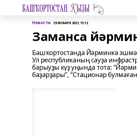
Новости
29 ЯНВАРЯ 2021, 15:12
Заманса йәрмин
Башҡортостанда Йәрминкә эшмәк
Ул республиканың сауҙа инфраст
барыуҙы күҙ уңында тота: “Йәрм
баҙарҙары”, “Стационар булмаған