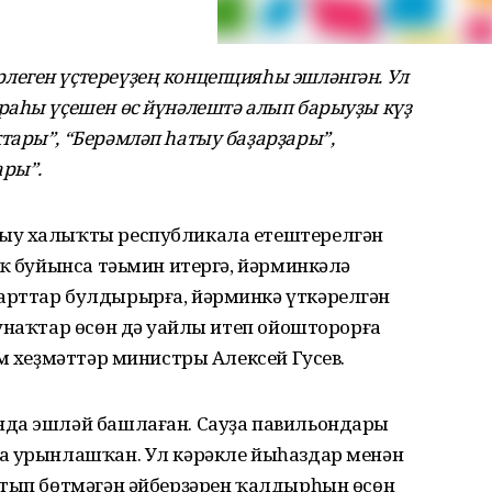
еген үҫтереүҙең концепцияһы эшләнгән. Ул
раһы үҫешен өс йүнәлештә алып барыуҙы күҙ
тары”, “Берәмләп һатыу баҙарҙары”,
ары”.
ыу халыҡты республикала етештерелгән
аҡ буйынса тәьмин итергә, йәрминкәлә
арттар булдырырға, йәрминкә үткәрелгән
унаҡтар өсөн дә уңайлы итеп ойошторорға
әм хеҙмәттәр министры Алексей Гусев.
нда эшләй башлаған. Сауҙа павильондары
а урынлашҡан. Ул кәрәкле йыһаздар менән
атып бөтмәгән әйберҙәрен ҡалдырһын өсөн