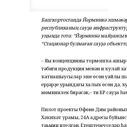
Башҡортостанда Йәрминкә эшмәкәрл
республиканың сауҙа инфраструкту
уңында тота: “Йәрминкә майҙансыҡ
“Стационар булмаған сауҙа объектт
– Яңы концепцияны тормошҡа ашыр
тәбиғи продукция менән иң ҡулай х
ҡатнашыусылар эше өсөн уңайлы ш
ерҙәрҙе урындағы халыҡ өсөн дә, ҡ
мөмкинлек бирәсәк,– ти БР сауҙа һ
Пилот проекты Өфөнөң Дим районы
Хәҡиҡәт урамы, 24А адресы буйынс
тәьмин ителгән. Етештереүселәр һ