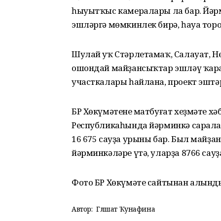
һыуытҡыс камералары ла бар. Йәр
эшләргә мөмкинлек бирә, һауа тор
Шулай уҡ Стәрлетамаҡ, Салауат, Н
ошондай майҙансыҡтар эшләү ҡарал
участкалары һайлана, проект эштәр
БР Хөкүмәтенең матбуғат хеҙмәте хә
Республикаһында йәрминкә саралар
16 675 сауҙа урыны бар. Был майҙ
йәрминкәләре үтә, уларҙа 8766 сауҙ
Фото БР Хөкүмәте сайтынан алынд
Автор:
Гөлшат Ҡунафина