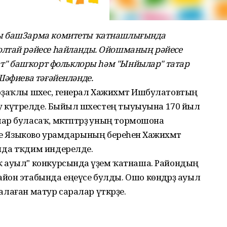
йы баш3арма комитеты ҡатнашлығында
лтай рәйесе һайланды. Ойошманың рәйесе
нат" башҡорт фольклоры һәм "Ынйылар" татар
Шәфиева тәғәйенләнде.
 арҙаҡлы шәхес, генерал Хажиәхмәт Ишбулатовтың
у күтәрелде. Быйыл шәхестең тыуыуына 170 йыл
р буласаҡ, мәктәптәрҙә уның тормошона
үҙәге Языково урамдарының береһенә Хажиәхмәт
да тәҡдим индерелде.
 ауыл" конкурсында әүҙем ҡатнаша. Райондың
йон этабында еңеүсе булды. Ошо көндәрҙә ауыл
далаған матур саралар үткәрҙе.