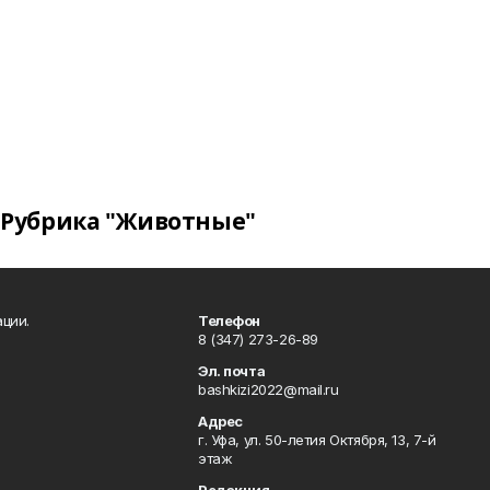
Рубрика "Животные"
ции.
Телефон
8 (347) 273-26-89
Эл. почта
bashkizi2022@mail.ru
Адрес
г. Уфа, ул. 50-летия Октября, 13, 7-й
этаж