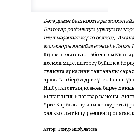
Бөтә донъя башҡорттары ҡоролта
Благовар районында урындағы ҡоро
итеп мәҙәниәт йорто белгесе, "Ама
фольклоры ансмбле етәксеһе Элиза 
Кәңәшмәлә Благовар төбәгенән сыҡҡан
исемен мәңгеләштереү буйынса һора
тулыуға арналған тантаналы сарала
арналған берҙәм дәрес үтәсәк. Район 
Ишбулатовтың исемен биреү хаҡын
Бынан тыш, Благовар районы "Айыҡ
Үрге Ҡарғалы ауылы конкурстың ра
халҡы сәләмәт йәшәү рәүешен пропаган
Автор:
Гөлнур Ишбулатова