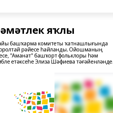
ләмәтлек яҡлы
тайы башҡарма комитеты ҡатнашлығында
ҡоролтай рәйесе һайланды. Ойошманың
гесе, "Аманат" башҡорт фольклоры һәм
бле етәксеһе Элиза Шәфиева тәғәйенләнде