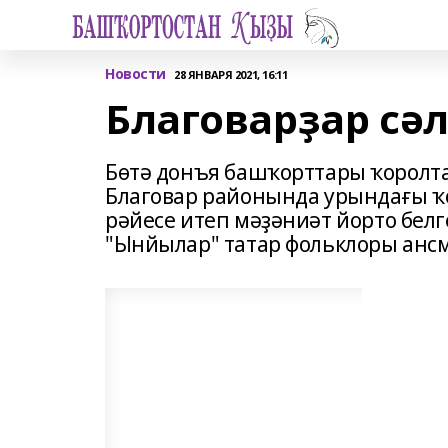
Новости
28 ЯНВАРЯ 2021, 16:11
Благоварҙар сә
Бөтә донъя башҡорттары ҡорол
Благовар районында урындағы 
рәйесе итеп мәҙәниәт йорто бел
"Ынйылар" татар фольклоры ансм