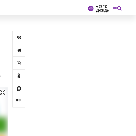
+27 °С
Дождь
.