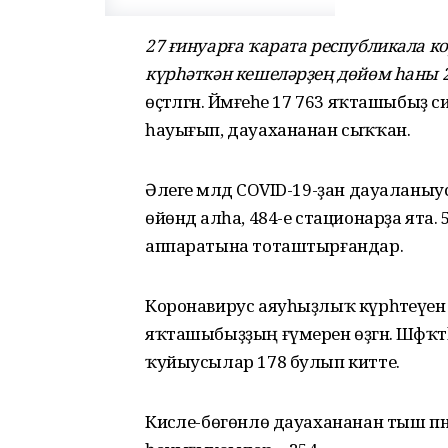
27 ғинуарға ҡарата республикала 
күрһәткән кешеләрҙең дөйөм һаны 23
өҫтәлгән. Йәмғеһе 17 763 яҡташыбыҙ си
һауығып, дауахананан сыҡҡан.
Әлеге мәлдә COVID-19-ҙан дауаланыусы
өйөндә алһа, 484-е стационарҙа ята.
аппаратына тоташтырғандар.
Коронавирус аяуһыҙлыҡ күрһәтеүен дау
яҡташыбыҙҙың ғүмерен өҙгән. Шәфҡәт
ҡуйыусылар 178 булып китте.
Кисәле-бөгөнлө дауахананан тыш пн