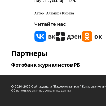
һауығыусылар – 254.
Автор:
Альмира Кирәева
Читайте нас
Партнеры
Фотобанк журналистов РБ
© 2020-2026 Сайт журнала "Башҡортостан ҡыҙы". Копирование и
Об использовании персональных данных