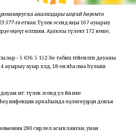
коронавирусҡа анализдары ыңғай һөҙөмтә
 577-гә еткән.
Тәүлек эсендә яңы 167 ауырыу
рҙе еңеүгә өлгәшкән. Аҙаҡҡы тәүлектә 172 кеше,
лар – 5 636. 5 152-һе табип тәғәйенләгән дауаны
 54 ауырыу ауыр хәлдә, 18-ен яһалма һулыш
ам итә: тәүлек эсендә ул йәнә ике
һеҙ инфекция арҡаһында өҙлөгөүҙәрҙән донъя
евмония 280 сирлелә асыҡланған, унан