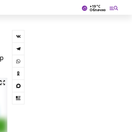
+19 °С
Облачно
ер