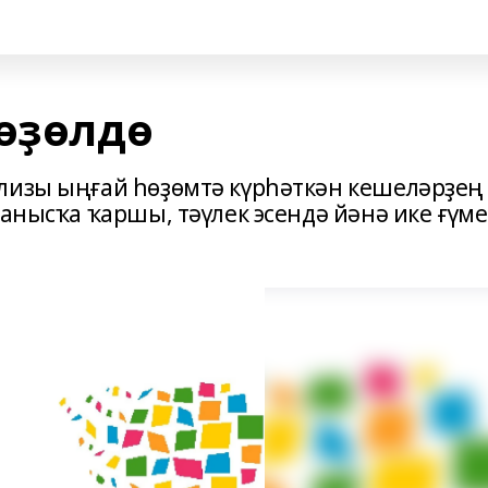
 өҙөлдө
лизы ыңғай һөҙөмтә күрһәткән кешеләрҙең
ғанысҡа ҡаршы, тәүлек эсендә йәнә ике ғүм