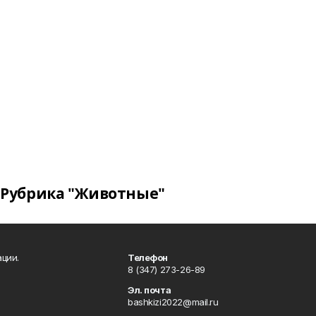
Рубрика "Животные"
ции.
Телефон
8 (347) 273-26-89
Эл. почта
bashkizi2022@mail.ru