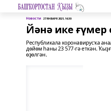
Новости
27 ЯНВАРЯ 2021, 16:30
Йәнә ике ғүмер
Республикала коронавирусҡа ана
дөйөм һаны 23 577-гә еткән. Ҡыҙ
өҙөлгән.