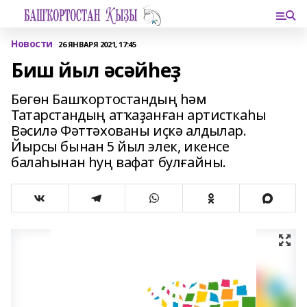
Новости
26 ЯНВАРЯ 2021, 17:45
Биш йыл әсәйһеҙ
Бөгөн Башҡортостандың һәм
Татарстандың атҡаҙанған артисткаһы
Вәсилә Фәттәхованы иҫкә алдылар.
Йырсы бынан 5 йыл элек, икенсе
балаһынан һуң вафат булғайны.