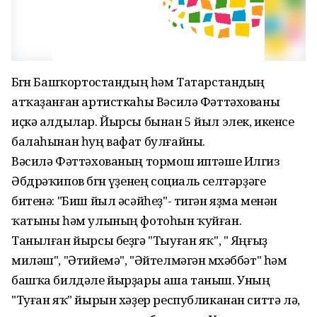
Бөгөн Башҡортостандың һәм Татарстандың
атҡаҙанған артисткаһы Вәсилә Фәттәхованы
иҫкә алдылар. Йырсы бынан 5 йыл элек, икенсе
балаһынан һуң вафат булғайны.
Вәсилә Фәттәхованың тормош иптәше Илгиз
Әбдрәҡипов бөгөн үҙенең социаль селтәрҙәге
битенә: "Биш йыл әсәйһеҙ"- тигән яҙма менән
ҡатыны һәм улының фотоһын ҡуйған.
Танылған йырсы беҙгә "Тыуған яҡ", " Яңғыҙ
миләш", "Әтийемә", "Әйтелмәгән мөхәббәт" һәм
башҡа билдәле йырҙары аша таныш. Уның
"Туған яҡ" йырын хәҙер республиканан ситтә лә,