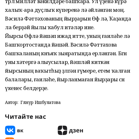
төрлө милләт вәкилдәре башҡара. Ул үҙенә күрә
халыҡ-ара дуҫлыҡ күперенә лә әйләнгән моң.
Вәсилә Фәттәхованың йырҙарын Өфө лә, Ҡаҙанда
ла берҙәй йылы ҡабул итәләр ине.
Йырсы Өфөлә йәшәп ижад итте, уның ғаиләһе лә
Башҡортостанда йәшәй. Вәсилә Фәттәхова
башҡаланың көнъяҡ зыяратында ерләнгән. Бөгөн
уны хәтергә алыусылар, йәшләй киткән
йырсының ваҡытһыҙ өҙөлгән ғүмере, етем ҡалған
балалары, ғаиләһе, йырланмаған йырҙары өсөн
үкенес белдерҙе.
Автор:
Гөлнур Ишбулатова
Читайте нас