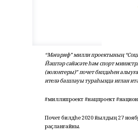
“Мәғариф” милли проектының “Соци
Йәштәр сәйәсәте һәм спорт минист
(волонтеры)” почет билдәһен алыуғ
ителә башлауы тураһында иғлан итә
#миллипроект #нацпроект #нацио
Почет билдәһе 2020 йылдың 27 но
раҫланғайны.