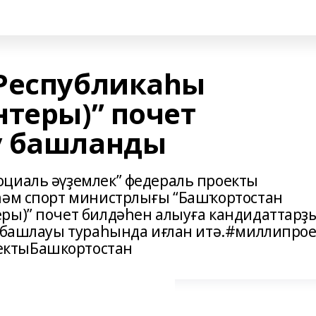
Республикаһы
нтеры)” почет
у башланды
оциаль әүҙемлек” федераль проекты
 һәм спорт министрлығы “Башҡортостан
ры)” почет билдәһен алыуға кандидаттарҙ
ә башлауы тураһында иғлан итә.#миллипрое
ектыБашкортостан