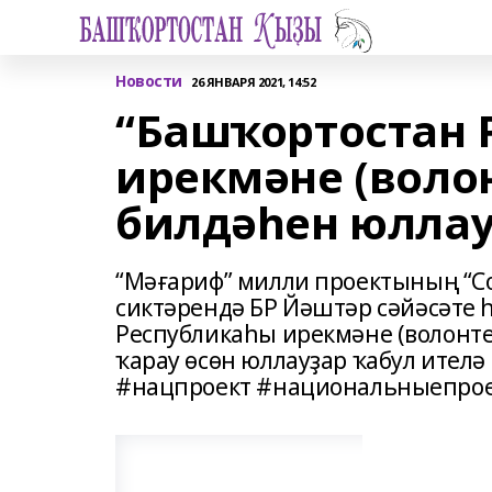
Новости
26 ЯНВАРЯ 2021, 14:52
“Башҡортостан 
ирекмәне (воло
билдәһен юлла
“Мәғариф” милли проектының “С
сиктәрендә БР Йәштәр сәйәсәте
Республикаһы ирекмәне (волонте
ҡарау өсөн юллауҙар ҡабул ител
#нацпроект #национальныепро