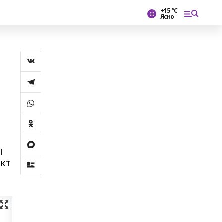
+15 °С
Ясно
ы
кт