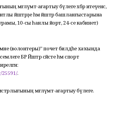
ығының мәғлүмәт-ағартыу бүлеге хәбәр итеүенсә,
нтлы йәштәрҙе һәм йәштәр башланғыстарына
урамы, 10-сы һанлы йорт, 24-се кабинет)
әне (волонтеры)” почет билдәһе хаҡында
млеге БР Йәштәр сәйәсәте һәм спорт
релгән:
y/25591/
.
министрлығының мәғлүмәт-ағартыу бүлеге.