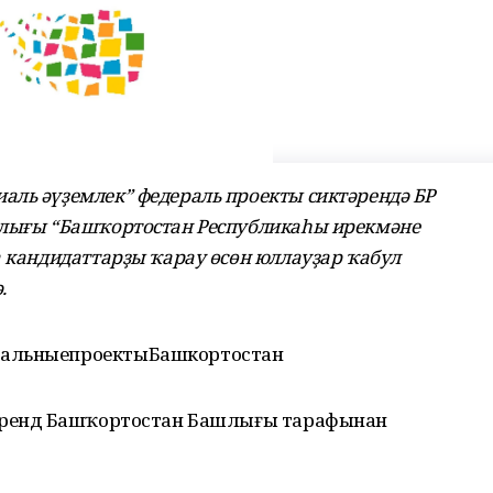
аль әүҙемлек” федераль проекты сиктәрендә БР
рлығы “Башҡортостан Республикаһы ирекмәне
а кандидаттарҙы ҡарау өсөн юллауҙар ҡабул
.
нальныепроектыБашкортостан
ябрендә Башҡортостан Башлығы тарафынан