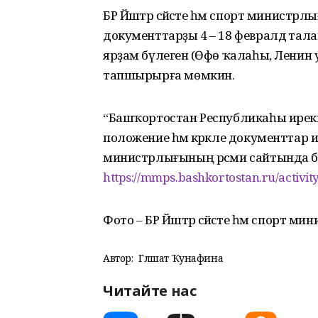
БР Йәштәр сәйәсәте һәм спорт министрл
документтарҙы 4 – 18 февралдә тала
ярҙам бүлегенә (Өфө ҡалаһы, Ленин 
тапшырырға мөмкин.
“Башҡортостан Республикаһы ирекм
положение һәм кәрәкле документтар исе
министрлығының рәсми сайтында би
https://mmps.bashkortostan.ru/activit
Фото – БР Йәштәр сәйәсәте һәм спорт 
Автор:
Гөлшат Ҡунафина
Читайте нас