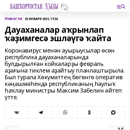
Новости
25 ЯНВАРЯ 2021, 17:26
Дауаханалар аҡрынлап
ҡәҙимгесә эшләүгә ҡайта
Коронавирус менән ауырыусылар өсөн
республика дауаханаларында
булдырылған койкаларҙы февраль
аҙағына тиклем аҙайтыу планлаштырыла.
Был турала Хөкүмәттең бөгөнгө оператив
кәңәшмәһендә республиканың һаулыҡ
һаҡлау министры Максим Забелин әйтеп
үтте.