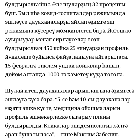
булдырылғайны. Әле шуларҙың 32 проценты
буш. Был иһә ковид-госпиталдәр режимында
эшләүсе дауаханаларҙы яйлап ҡәҙимге эш
режимына күсереү мөмкинлеген бирә. Йоғошло
ауырыуҙар менән сирләүселәр өсөн
булдырылған 450 койка 25 ғинуарҙан профиль
йүнәлеше буйынса файҙаланыуға ҡайтарыласаҡ.
15 февралгә тиклем ундай койкалар һанын,
дөйөм алғанда, 1000-гә кәметеү күҙҙә тотола.
Шулай итеп, дауаханалар аҡрынлап ҡына ҡәҙимгесә
эшләүгә күсә бара. “5-се һәм 10-сы дауаханалар
ғәҙәти эшкә күсте, медицина ойошмаларын
профиль эшмәкәрлеккә сығарыу планы
булдырылды. Койкалар эпидемиологик хәлгә
ҡарап бушатыласаҡ”, – тине Максим Забелин.