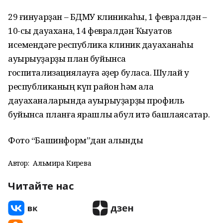
29 ғинуарҙан – БДМУ клиникаһы, 1 февралдән –
10-сы дауахана, 14 февралдән Ҡыуатов
исемендәге республика клиник дауаханаһы
ауырыуҙарҙы план буйынса
госпитализациялауға әҙер буласаҡ. Шулай уҡ
республиканың күп район һәм ҡала
дауаханаларында ауырыуҙарҙы профиль
буйынса планға ярашлы ҡабул итә башлаясаҡтар.
Фото “Башинформ”дан алынды
Автор:
Альмира Кирәева
Читайте нас