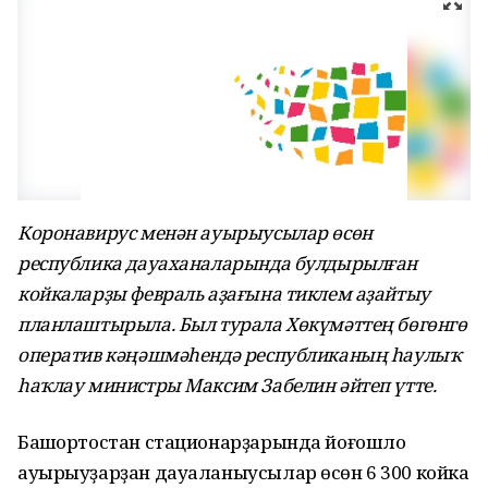
Коронавирус менән ауырыусылар өсөн
республика дауаханаларында булдырылған
койкаларҙы февраль аҙағына тиклем аҙайтыу
планлаштырыла. Был турала Хөкүмәттең бөгөнгө
оператив кәңәшмәһендә республиканың һаулыҡ
һаҡлау министры Максим Забелин әйтеп үтте.
Башҡортостан стационарҙарында йоғошло
ауырыуҙарҙан дауаланыусылар өсөн 6 300 койка