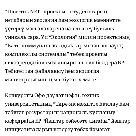
“Пластик.NET” проекты – студенттарҙың
иғтибарын экология һәм экологик мәҙәниәтте
үҫтереү мәсьәләләренә йәлеп итеү буйынса
уникаль сара. Ул “Экология” милли проектының
“Ҡаты коммуналь ҡалдыҡтар менән эшләүҙең
комплекслы системаһы” төбәк проекты
сиктәрендә бойомға ашырыла, тип белдерә БР
Тәбиғәттән файҙаланыу һәм экология
министрлығының матбуғат хеҙмәте.
Конкурсты Өфө дәүләт нефть техник
университетының “Тирә-яҡ мөхитте һаҡлау һәм
тәбиғәт ресурстарын рациональ ҡулланыу”
кафедраһы БР “Йәштәр сәйәсәте лигаһы” йәштәр
инициативаларын үҫтереү төбәк йәмәғәт