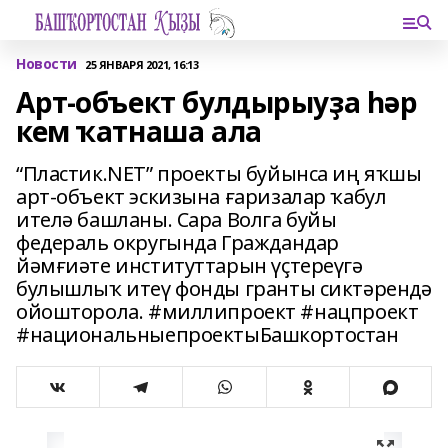
Новости
25 ЯНВАРЯ 2021, 16:13
Арт-объект булдырыуҙа һәр
кем ҡатнаша ала
“Пластик.NET” проекты буйынса иң яҡшы
арт-объект эскизына ғаризалар ҡабул
ителә башланы. Сара Волга буйы
федераль округында Граждандар
йәмғиәте институттарын үҫтереүгә
булышлыҡ итеү фонды гранты сиктәрендә
ойошторола. #миллипроект #нацпроект
#национальныепроектыБашкортостан