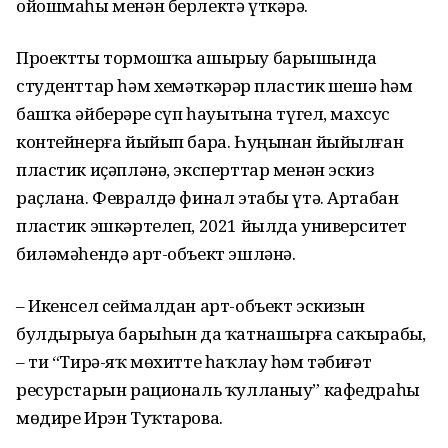
ойошмаһы менән берлектә үткәрә.
Проектты тормошҡа ашырыу барышында
студенттар һәм хеҙмәткәрҙәр пластик шешә һәм
башҡа әйберҙәрҙе сүп һауытына түгел, махсус
контейнерға йыйып бара. Һуңынан йыйылған
пластик иҫәпләнә, эксперттар менән эскиз
раҫлана. Февралдә финал этабы үтә. Артабан
пластик эшкәртелеп, 2021 йылда университет
биләмәһендә арт-объект эшләнә.
– Икенсел сеймалдан арт-объект эскизын
булдырыуҙа барыһын да ҡатнашырға саҡырабыҙ,
– ти “Тирә-яҡ мөхитте һаҡлау һәм тәбиғәт
ресурстарын рациональ ҡулланыу” кафедраһы
мөдире Ирэн Туҡтарова.