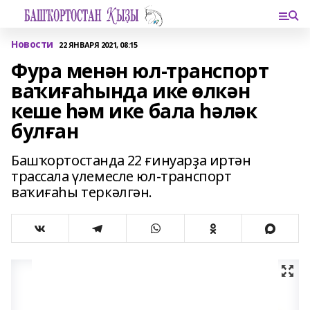
Новости
22 ЯНВАРЯ 2021, 08:15
Фура менән юл-транспорт
ваҡиғаһында ике өлкән
кеше һәм ике бала һәләк
булған
Башҡортостанда 22 ғинуарҙа иртән
трассала үлемесле юл-транспорт
ваҡиғаһы теркәлгән.