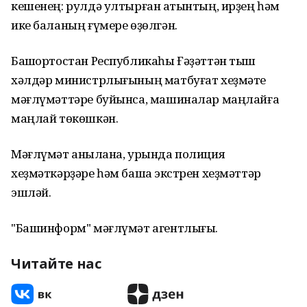
кешенең: рулдә ултырған ҡатынтың, ирҙең һәм
ике баланың ғүмере өҙөлгән.
Башҡортостан Республикаһы Ғәҙәттән тыш
хәлдәр министрлығының матбуғат хеҙмәте
мәғлүмәттәре буйынса, машиналар маңлайға
маңлай төкөшкән.
Мәғлүмәт аныҡлана, урында полиция
хеҙмәткәрҙәре һәм башҡа экстрен хеҙмәттәр
эшләй.
"Башинформ" мәғлүмәт агентлығы.
Читайте нас