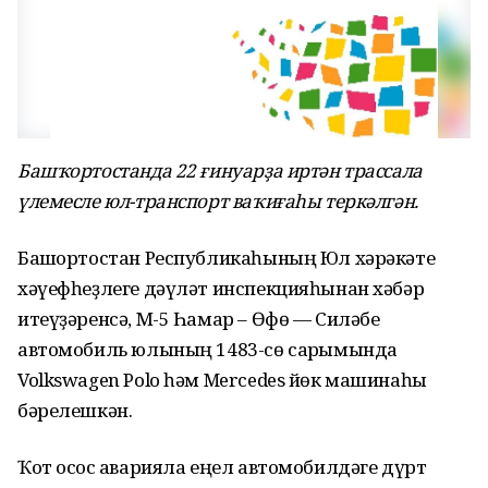
Башҡортостанда 22 ғинуарҙа иртән трассала
үлемесле юл-транспорт ваҡиғаһы теркәлгән.
Башҡортостан Республикаһының Юл хәрәкәте
хәүефһеҙлеге дәүләт инспекцияһынан хәбәр
итеүҙәренсә, М-5 Һамар – Өфө — Силәбе
автомобиль юлының 1483-сө саҡрымында
Volkswagen Polo һәм Mercedes йөк машинаһы
бәрелешкән.
Ҡот осҡос аварияла еңел автомобилдәге дүрт