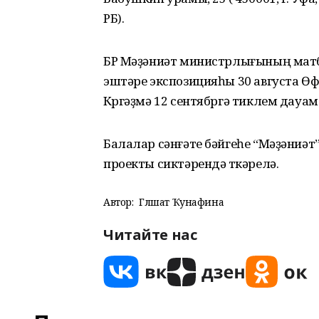
РБ).
БР Мәҙәниәт министрлығының матбуғ
эштәре экспозицияһы 30 августа Ө
Күргәҙмә 12 сентябргә тиклем дауам
Балалар сәнғәте бәйгеһе “Мәҙәниә
проекты сиктәрендә үткәрелә.
Автор:
Гөлшат Ҡунафина
Читайте нас