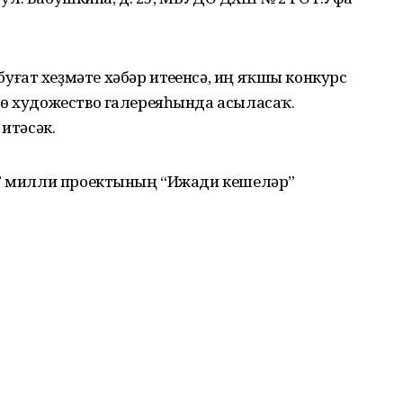
ат хеҙмәте хәбәр итеүенсә, иң яҡшы конкурс
фө художество галереяһында асыласаҡ.
 итәсәк.
т” милли проектының “Ижади кешеләр”