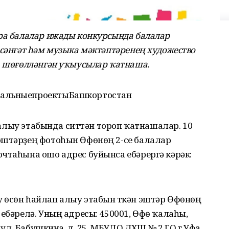
ара балалар ижады конкурсында балалар
 сәнғәт һәм музыка мәктәптәренең художество
а шөғөлләнгән уҡыусылар ҡатнаша.
нальныепроектыБашкортостан
ап алыу этабында ситтән тороп ҡатнашалар. 10
эштәрҙең фотоһын Өфөнөң 2-се балалар
чтаһына ошо адрес буйынса ебәрергә кәрәк:
 өсөн һайлап алыу этабын үткән эштәр Өфөнөң
 ебәрелә. Уның адресы: 450001, Өфө ҡалаһы,
, ул. Бабушкина, д. 25, МБУДО ДХШ № 2 ГО г.Уфа