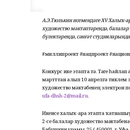
А.Э.Тюлькин исемендәге ХV Халыҡ-
художество мәктәптәрендә, балалар
бүлектәрендә, сәнғәт студияларынд
#миллипроект #нацпроект #нацио
Конкурс ике этапта үтә. Тәүге һайл
мартттан алып 10 апрелгә тиклем 
художество мәктәбенең электрон по
ufa-dhsh-2@mail.ru
.
Икенсе халыҡ-ара этапта ҡатнашыу
2-се балалар художество мәктәбенә
Бабушкин урамы, 25 ( 450001, г. Уфа