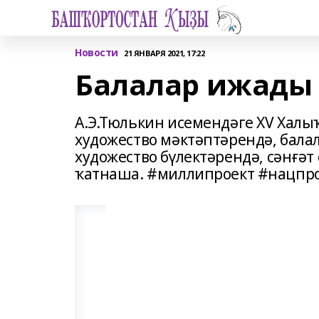
Новости
21 ЯНВАРЯ 2021, 17:22
Балалар ижады 
А.Э.Тюлькин исемендәге ХV Халы
художество мәктәптәрендә, бала
художество бүлектәрендә, сәнғә
ҡатнаша. #миллипроект #нацпр