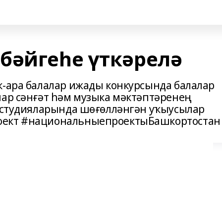
бәйгеһе үткәрелә
ҡ-ара балалар ижады конкурсында балалар
лар сәнғәт һәм музыка мәктәптәренең
т студияларында шөғөлләнгән уҡыусылар
оект #национальныепроектыБашкортостан